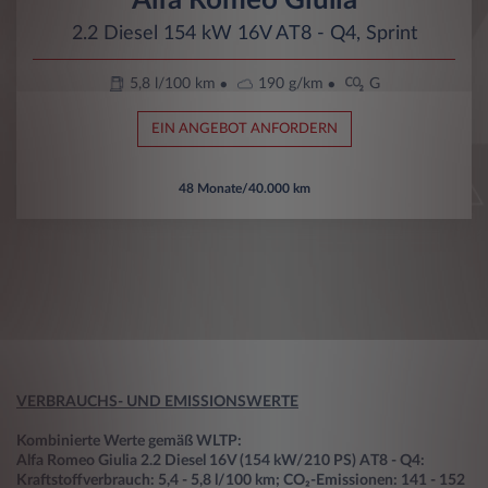
2.2 Diesel 154 kW 16V AT8 - Q4, Sprint
5,8 l/100 km
190 g/km
G
EIN ANGEBOT ANFORDERN
48 Monate/40.000 km
VERBRAUCHS- UND EMISSIONSWERTE
Kombinierte Werte gemäß WLTP:
Alfa Romeo Giulia 2.2 Diesel 16V (154 kW/210 PS) AT8 - Q4:
Kraftstoffverbrauch: 5,4 - 5,8 l/100 km; CO₂-Emissionen: 141 - 152