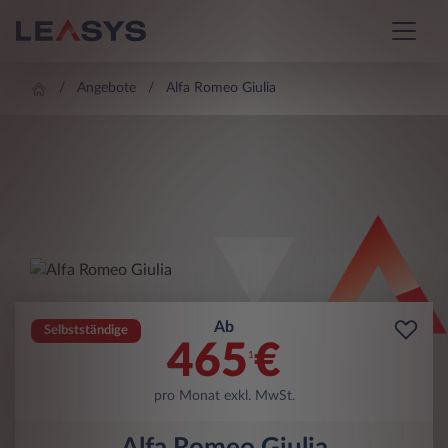
Angebote
Alfa Romeo Giulia
Ab
Selbstständige
465
€
1
pro Monat exkl. MwSt.
Alfa Romeo Giulia