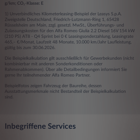
g/km; CO
₂-
Klasse: E
1) Unverbindliches Kilometerleasing-Beispiel der Leasys S.p.A.
Zweigstelle Deutschland, Friedrich-Lutzmann-Ring 1, 65428
Rüsselsheim am Main, zzgl. gesetzl. MwSt., Überführungs- und
Zulassungskosten für den Alfa Romeo Giulia 2.2 Diesel 16V 154 kW
(210 PS) AT8 - Q4 Sprint bei 0 € Leasingsonderzahlung, Leasingrate
465,– €/Monat, Laufzeit 48 Monate, 10.000 km/Jahr Laufleistung,
gültig bis zum 30.06.2026.
Die Beispielkalkulation gilt ausschließlich für Gewerbekunden (nicht
kombinierbar mit anderen Sonderkonditionen oder
Rahmenabkommen). Über alle Detailbedingungen informiert Sie
gerne Ihr teilnehmender Alfa Romeo Partner.
Beispielfotos zeigen Fahrzeug der Baureihe, dessen
Ausstattungsmerkmale nicht Bestandteil der Beispielkalkulation
sind.
Inbegriffene Services