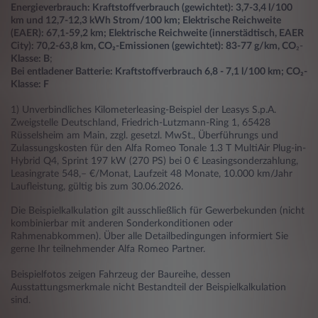
Energieverbrauch: Kraftstoffverbrauch (gewichtet): 3,7-3,4 l/100
km und 12,7-12,3 kWh Strom/100 km; Elektrische Reichweite
(EAER): 67,1-59,2 km; Elektrische Reichweite (innerstädtisch, EAER
City): 70,2-63,8 km, CO₂-Emissionen (gewichtet): 83-77 g/km, CO
₂-
Klasse: B
;
Bei entladener Batterie: Kraftstoffverbrauch 6,8 - 7,1 l/100 km; CO₂-
Klasse: F
1) Unverbindliches Kilometerleasing-Beispiel der Leasys S.p.A.
Zweigstelle Deutschland, Friedrich-Lutzmann-Ring 1, 65428
Rüsselsheim am Main, zzgl. gesetzl. MwSt., Überführungs und
Zulassungskosten für den Alfa Romeo Tonale 1.3 T MultiAir Plug-in-
Hybrid Q4, Sprint 197 kW (270 PS) bei 0 € Leasingsonderzahlung,
Leasingrate 548,– €/Monat, Laufzeit 48 Monate, 10.000 km/Jahr
Laufleistung, gültig bis zum 30.06.2026.
Die Beispielkalkulation gilt ausschließlich für Gewerbekunden (nicht
kombinierbar mit anderen Sonderkonditionen oder
Rahmenabkommen). Über alle Detailbedingungen informiert Sie
gerne Ihr teilnehmender Alfa Romeo Partner.
Beispielfotos zeigen Fahrzeug der Baureihe, dessen
Ausstattungsmerkmale nicht Bestandteil der Beispielkalkulation
sind.