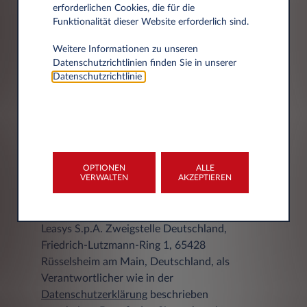
erforderlichen Cookies, die für die
Funktionalität dieser Website erforderlich sind.
Weitere Informationen zu unseren
Stadt
Datenschutzrichtlinien finden Sie in unserer
Datenschutzrichtlinie
.
OPTIONEN
ALLE
DATENSCHUTZERKLÄRUNG
VERWALTEN
AKZEPTIEREN
Ihre personenbezogenen Daten werden von
Leasys S.p.A. Zweigstelle Deutschland,
Friedrich-Lutzmann-Ring 1, 65428
Rüsselsheim am Main, Deutschland, als
Verantwortlicher wie in der
Datenschutzerklärung
beschrieben