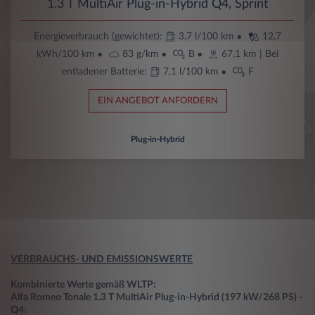
1.3 T MultiAir Plug-in-Hybrid Q4, Sprint
Energieverbrauch (gewichtet):
3,7 l/100 km
12,7
kWh/100 km
83 g/km
B
67,1 km
| Bei
entladener Batterie:
7,1 l/100 km
F
EIN ANGEBOT ANFORDERN
Plug-in-Hybrid
VERBRAUCHS- UND EMISSIONSWERTE
Kombinierte Werte gemäß WLTP:
Alfa Romeo Tonale 1.3 T MultiAir Plug-in-Hybrid (197 kW/268 PS) -
Q4: