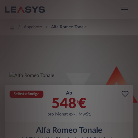
Angebote
Alfa Romeo Tonale
Ab
Selbstständige
548
€
1
pro Monat exkl. MwSt.
Alfa Romeo Tonale