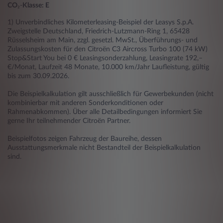
CO
₂-
Klasse: E
1) Unverbindliches Kilometerleasing-Beispiel der Leasys S.p.A.
Zweigstelle Deutschland, Friedrich-Lutzmann-Ring 1, 65428
Rüsselsheim am Main, zzgl. gesetzl. MwSt., Überführungs- und
Zulassungskosten für den Citroën C3 Aircross Turbo 100 (74 kW)
Stop&Start You bei 0 € Leasingsonderzahlung, Leasingrate 192,–
€/Monat, Laufzeit 48 Monate, 10.000 km/Jahr Laufleistung, gültig
bis zum 30.09.2026.
Die Beispielkalkulation gilt ausschließlich für Gewerbekunden (nicht
kombinierbar mit anderen Sonderkonditionen oder
Rahmenabkommen). Über alle Detailbedingungen informiert Sie
gerne Ihr teilnehmender Citroën Partner.
Beispielfotos zeigen Fahrzeug der Baureihe, dessen
Ausstattungsmerkmale nicht Bestandteil der Beispielkalkulation
sind.