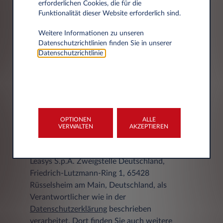
erforderlichen Cookies, die für die
Funktionalität dieser Website erforderlich sind.
Weitere Informationen zu unseren
Stadt
Datenschutzrichtlinien finden Sie in unserer
Datenschutzrichtlinie
.
OPTIONEN
ALLE
DATENSCHUTZERKLÄRUNG
VERWALTEN
AKZEPTIEREN
Ihre personenbezogenen Daten werden von
Leasys S.p.A. Zweigstelle Deutschland,
Friedrich-Lutzmann-Ring 1, 65428
Rüsselsheim am Main, Deutschland, als
Verantwortlicher wie in der
Datenschutzerklärung
beschrieben
verarbeitet. Dort finden Sie auch weitere