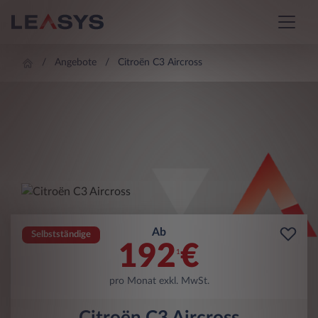
Angebote
Citroën C3 Aircross
Ab
Selbstständige
192
€
1
pro Monat exkl. MwSt.
Citroën C3 Aircross