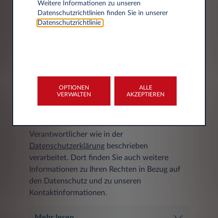
Weitere Informationen zu unseren
Datenschutzrichtlinien finden Sie in unserer
Datenschutzrichtlinie
.
DATENSCHUTZERKLÄRUNG
Ihre personenbezogenen Daten werden von
OPTIONEN
ALLE
VERWALTEN
AKZEPTIEREN
Leasys S.p.A. Zweigstelle Deutschland,
Friedrich-Lutzmann-Ring 1, 65428
Rüsselsheim am Main, Deutschland, als
Verantwortlicher wie in der
Datenschutzerklärung
beschrieben
verarbeitet. Dort finden Sie auch weitere
Informationen zu Ihren Rechten in Bezug auf
den Datenschutz und zu unseren
Kontaktinformationen.
Mehr lesen