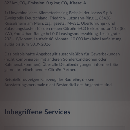
322 km, CO₂-Emission: 0 g/km; CO
₂-
Klasse: A
1) Unverbindliches Kilometerleasing-Beispiel der Leasys S.p.A.
Zweigstelle Deutschland, Friedrich-Lutzmann-Ring 1, 65428
Rüsselsheim am Main, zzgl. gesetzl. MwSt., Überführungs- und
Zulassungskosten für den neuen Citroën ë-C3 Elektromotor 113 (83
kW), You Urban Range bei 0 € Leasingsonderzahlung, Leasingrate
233,– €/Monat, Laufzeit 48 Monate, 10.000 km/Jahr Laufleistung,
gültig bis zum 30.09.2026.
Das beispielhafte Angebot gilt ausschließlich für Gewerbekunden
(nicht kombinierbar mit anderen Sonderkonditionen oder
Rahmenabkommen). Über alle Detailbedingungen informiert Sie
gerne Ihr teilnehmender Citroën Partner.
Beispielfotos zeigen Fahrzeug der Baureihe, dessen
Ausstattungsmerkmale nicht Bestandteil des Angebotes sind.
Inbegriffene Services