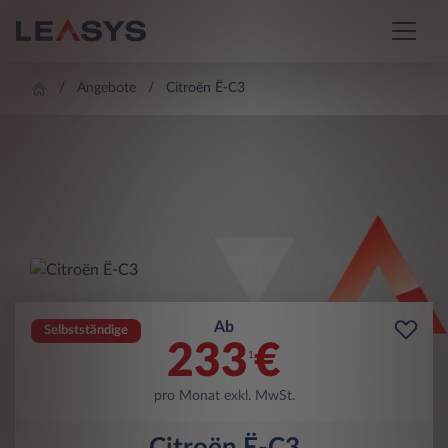
Angebote
Citroën Ë-C3
Ab
Selbstständige
233
€
1
pro Monat exkl. MwSt.
Citroën Ë-C3