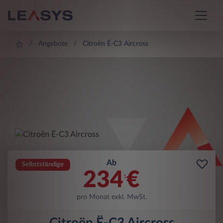
Angebote
Citroën Ë-C3 Aircross
Ab
Selbstständige
234
€
1
pro Monat exkl. MwSt.
Citroën Ë-C3 Aircross