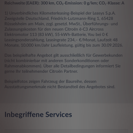
Reichweite (EAER): 300 km, CO₂-Emission: 0 g/km; CO
₂-
Klasse: A
1) Unverbindliches Kilometerleasing-Beispiel der Leasys S.p.A.
Zweigstelle Deutschland, Friedrich-Lutzmann-Ring 1, 65428
Rüsselsheim am Main, zzgl. gesetzl. MwSt., Überführungs- und
Zulassungskosten für den neuen Citroën ë-C3 Aircross
Elektromotor 113 (83 kW), 55-kWh-Batterie, You bei 0 €
Leasingsonderzahlung, Leasingrate 234,– €/Monat, Laufzeit 48
Monate, 10.000 km/Jahr Laufleistung, gültig bis zum 30.09.2026.
Das beispielhafte Angebot gilt ausschließlich für Gewerbekunden
(nicht kombinierbar mit anderen Sonderkonditionen oder
Rahmenabkommen). Über alle Detailbedingungen informiert Sie
gerne Ihr teilnehmender Citroën Partner.
Beispielfotos zeigen Fahrzeug der Baureihe, dessen
Ausstattungsmerkmale nicht Bestandteil des Angebotes sind.
Inbegriffene Services