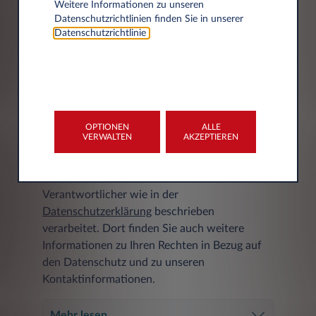
Weitere Informationen zu unseren
Datenschutzrichtlinien finden Sie in unserer
Datenschutzrichtlinie
.
DATENSCHUTZERKLÄRUNG
Ihre personenbezogenen Daten werden von
OPTIONEN
ALLE
VERWALTEN
AKZEPTIEREN
Leasys S.p.A. Zweigstelle Deutschland,
Friedrich-Lutzmann-Ring 1, 65428
Rüsselsheim am Main, Deutschland, als
Verantwortlicher wie in der
Datenschutzerklärung
beschrieben
verarbeitet. Dort finden Sie auch weitere
Informationen zu Ihren Rechten in Bezug auf
den Datenschutz und zu unseren
Kontaktinformationen.
Mehr lesen