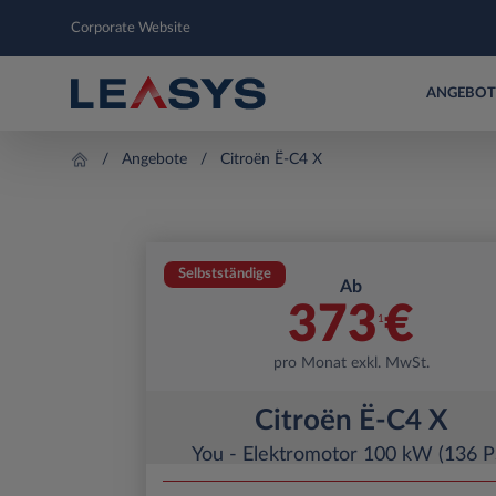
Corporate Website
ANGEBOT
Angebote
Citroën Ë-C4 X
Selbstständige
Ab
373
€
1
pro Monat exkl. MwSt.
Citroën Ë-C4 X
You - Elektromotor 100 kW (136 P