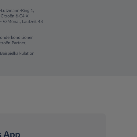
ch-Lutzmann-Ring 1,
 Citroën ë-C4 X
,– €/Monat, Laufzeit 48
 Sonderkonditionen
troën Partner.
Beispielkalkulation
s App