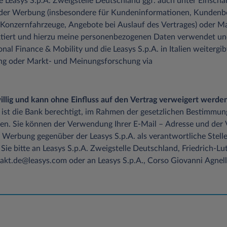
die Leasys S.p.A. Zweigstelle Deutschland ggf. auch unter Einsch
 der Werbung (insbesondere für Kundeninformationen, Kundenb
 Konzernfahrzeuge, Angebote bei Auslauf des Vertrages) oder M
tiert und hierzu meine personenbezogenen Daten verwendet un
onal Finance & Mobility und die Leasys S.p.A. in Italien weitergib
ung oder Markt- und Meinungsforschung via
iwillig und kann ohne Einfluss auf den Vertrag verweigert werden
 ist die Bank berechtigt, im Rahmen der gesetzlichen Bestimmun
en. Sie können der Verwendung Ihrer E-Mail – Adresse und der
 Werbung gegenüber der Leasys S.p.A. als verantwortliche Stelle
Sie bitte an Leasys S.p.A. Zweigstelle Deutschland, Friedrich-
kt.de@leasys.com oder an Leasys S.p.A., Corso Giovanni Agnelli 