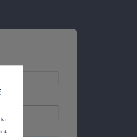
E
 für
ind.