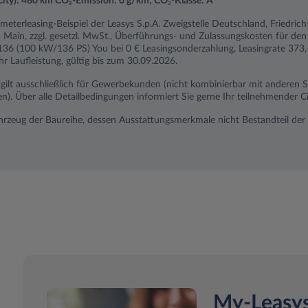
City): 480 km​ CO₂-Emission: 0 g/km; CO
₂-
Klasse: A
ometerleasing-Beispiel der Leasys S.p.A. Zweigstelle Deutschland, Friedri
Main, zzgl. gesetzl. MwSt., Überführungs- und Zulassungskosten für den
 136 (100 kW/136 PS) You bei 0 € Leasingsonderzahlung, Leasingrate 373
 Laufleistung, gültig bis zum 30.09.2026.
n gilt ausschließlich für Gewerbekunden (nicht kombinierbar mit anderen
 Über alle Detailbedingungen informiert Sie gerne Ihr teilnehmender Ci
ahrzeug der Baureihe, dessen Ausstattungsmerkmale nicht Bestandteil der 
My-Leasy