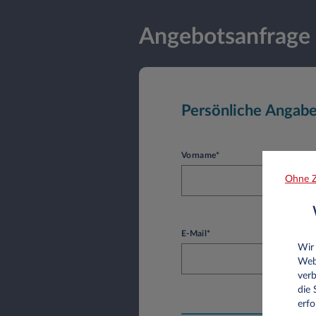
Angebotsanfrage
Persönliche Angab
Vorname*
Ohne Z
E-Mail*
Wir
Web
verb
die
erfo