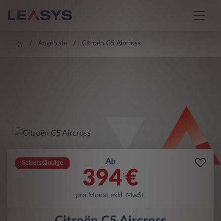
Angebote
Citroën C5 Aircross
Ab
Selbstständige
394
€
1
pro Monat exkl. MwSt.
Citroën C5 Aircross