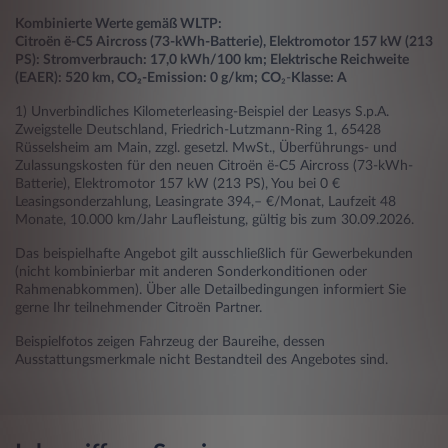
Kombinierte Werte gemäß WLTP:
Citroën ë-C5 Aircross (73-kWh-Batterie), Elektromotor 157 kW (213
PS): Stromverbrauch: 17,0 kWh/100 km; Elektrische Reichweite
(EAER): 520 km, CO₂-Emission: 0 g/km; CO
₂-
Klasse: A
1) Unverbindliches Kilometerleasing-Beispiel der Leasys S.p.A.
Zweigstelle Deutschland, Friedrich-Lutzmann-Ring 1, 65428
Rüsselsheim am Main, zzgl. gesetzl. MwSt., Überführungs- und
Zulassungskosten für den neuen Citroën ë-C5 Aircross (73-kWh-
Batterie), Elektromotor 157 kW (213 PS), You bei 0 €
Leasingsonderzahlung, Leasingrate 394,– €/Monat, Laufzeit 48
Monate, 10.000 km/Jahr Laufleistung, gültig bis zum 30.09.2026.
Das beispielhafte Angebot gilt ausschließlich für Gewerbekunden
(nicht kombinierbar mit anderen Sonderkonditionen oder
Rahmenabkommen). Über alle Detailbedingungen informiert Sie
gerne Ihr teilnehmender Citroën Partner.
Beispielfotos zeigen Fahrzeug der Baureihe, dessen
Ausstattungsmerkmale nicht Bestandteil des Angebotes sind.