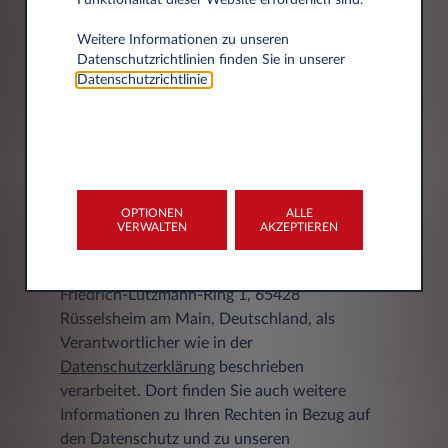
Funktionalität dieser Website erforderlich sind.
Stadt
Weitere Informationen zu unseren
Datenschutzrichtlinien finden Sie in unserer
Datenschutzrichtlinie
.
DATENSCHUTZERKLÄRUNG
OPTIONEN
ALLE
VERWALTEN
AKZEPTIEREN
Ihre personenbezogenen Daten werden von
Leasys S.p.A. Zweigstelle Deutschland,
Friedrich-Lutzmann-Ring 1, 65428
Rüsselsheim am Main, Deutschland, als
Verantwortlicher wie in der
Datenschutzerklärung
beschrieben
verarbeitet. Dort finden Sie auch weitere
Informationen zu Ihren Rechten in Bezug auf
den Datenschutz und zu unseren