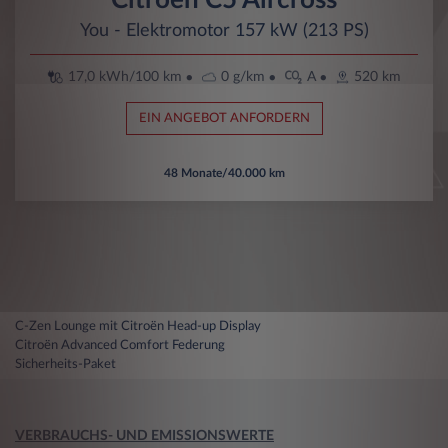
You - Elektromotor 157 kW (213 PS)
17,0 kWh/100 km
0 g/km
A
520 km
EIN ANGEBOT ANFORDERN
48 Monate/40.000 km
C-Zen Lounge mit Citroën Head-up Display
Citroën Advanced Comfort Federung
Sicherheits-Paket
VERBRAUCHS- UND EMISSIONSWERTE