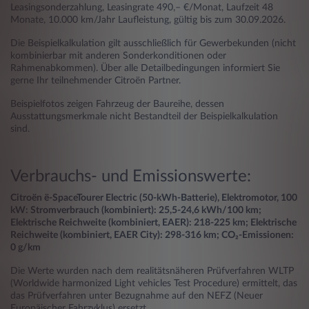
Leasingsonderzahlung, Leasingrate 490,– €/Monat, Laufzeit 48
Monate, 10.000 km/Jahr Laufleistung, gültig bis zum 30.09.2026.
Die Beispielkalkulation gilt ausschließlich für Gewerbekunden (nicht
kombinierbar mit anderen Sonderkonditionen oder
Rahmenabkommen). Über alle Detailbedingungen informiert Sie
gerne Ihr teilnehmender Citroën Partner.
Beispielfotos zeigen Fahrzeug der Baureihe, dessen
Ausstattungsmerkmale nicht Bestandteil der Beispielkalkulation
sind.
Verbrauchs- und Emissionswerte:
Citroën ë-SpaceTourer Electric (50-kWh-Batterie), Elektromotor, 100
kW: Stromverbrauch (kombiniert): 25,5-24,6 kWh/100 km;
Elektrische Reichweite (kombiniert, EAER): 218-225 km; Elektrische
Reichweite (kombiniert, EAER City): 298-316 km; CO₂-Emissionen:
0 g/km
Die Werte wurden nach dem realitätsnäheren Prüfverfahren WLTP
(Worldwide harmonized Light vehicles Test Procedure) ermittelt, das
das Prüfverfahren unter Bezugnahme auf den NEFZ (Neuer
Europäischer Fahrzyklus) ersetzt.