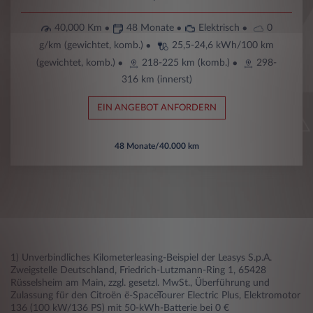
40,000 Km
48 Monate
Elektrisch
0
g/km (gewichtet, komb.)
25,5-24,6 kWh/100 km
(gewichtet, komb.)
218-225 km (komb.)
298-
316 km (innerst)
EIN ANGEBOT ANFORDERN
48 Monate/40.000 km
1) Unverbindliches Kilometerleasing-Beispiel der Leasys S.p.A.
Zweigstelle Deutschland, Friedrich-Lutzmann-Ring 1, 65428
Rüsselsheim am Main, zzgl. gesetzl. MwSt., Überführung und
Zulassung für den Citroën ë-SpaceTourer Electric Plus, Elektromotor
136 (100 kW/136 PS) mit 50-kWh-Batterie bei 0 €