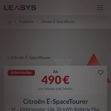
Angebote
Citroën Ë-SpaceTourer
Ab
Selbstständige
490
€
1
pro Monat exkl. MwSt.
Citroën Ë-SpaceTourer
M - Elektromotor 136, 50-kWh-Batterie Plus