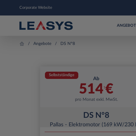
Corporate Website
ANGEBOT
Angebote
DS N°8
Selbstständige
Ab
514
€
1
pro Monat exkl. MwSt.
DS N°8
Pallas - Elektromotor (169 kW/230 