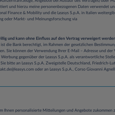
 Konzernfahrzeuge, Angebote bei Auslauf des Vertrages) oder M
tiert und hierzu meine personenbezogenen Daten verwendet un
onal Finance & Mobility und die Leasys S.p.A. in Italien weitergib
ung oder Markt- und Meinungsforschung via
iwillig und kann ohne Einfluss auf den Vertrag verweigert werden
 ist die Bank berechtigt, im Rahmen der gesetzlichen Bestimmun
en. Sie können der Verwendung Ihrer E-Mail – Adresse und der
 Werbung gegenüber der Leasys S.p.A. als verantwortliche Stelle
Sie bitte an Leasys S.p.A. Zweigstelle Deutschland, Friedrich-
kt.de@leasys.com oder an Leasys S.p.A., Corso Giovanni Agnelli 
m Ihnen personalisierte Mitteilungen und Angebote zukommen z