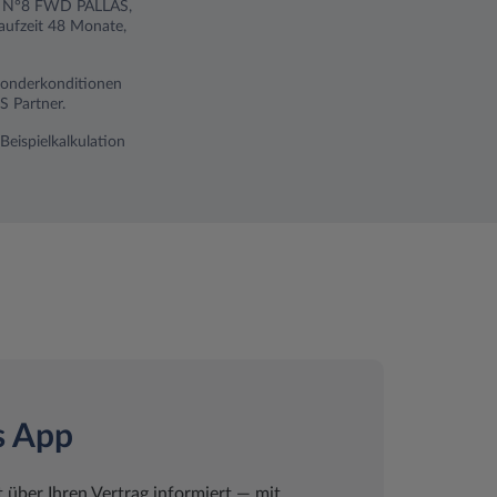
en N°8 FWD PALLAS,
aufzeit 48 Monate,
 Sonderkonditionen
S Partner.
Beispielkalkulation
s App
t über Ihren Vertrag informiert ― mit