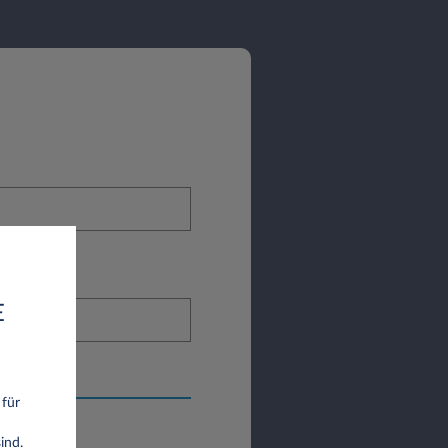
E
 für
ind.