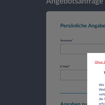
Angebotsanfrage
Persönliche Angab
Vorname*
Ohne Z
E-Mail*
Wir
Web
verb
die
Angaben zum Unte
erfo