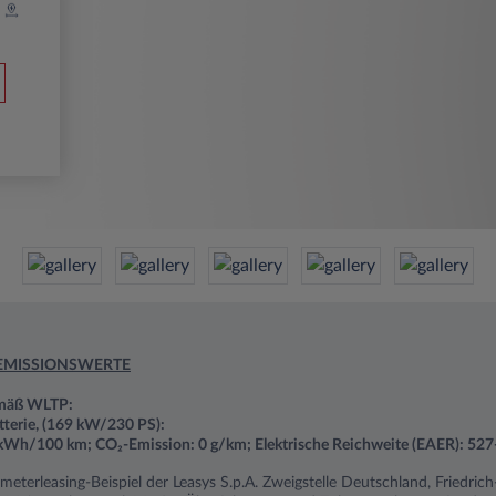
EMISSIONSWERTE
emäß WLTP:
erie, (169 kW/230 PS):
kWh/100 km; CO₂-Emission: 0 g/km; Elektrische Reichweite (EAER): 52
ometerleasing-Beispiel der Leasys S.p.A. Zweigstelle Deutschland, Friedri