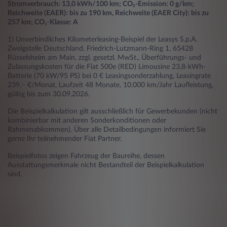
Stromverbrauch: 13,0 kWh/100 km; CO₂-Emission: 0 g/km;
Reichweite (EAER): bis zu 190 km, Reichweite (EAER City): bis zu
257 km; CO
₂-
Klasse: A
1) Unverbindliches Kilometerleasing-Beispiel der Leasys S.p.A.
Zweigstelle Deutschland, Friedrich-Lutzmann-Ring 1, 65428
Rüsselsheim am Main, zzgl. gesetzl. MwSt., Überführungs- und
Zulassungskosten für die Fiat 500e (RED) Limousine 23,8-kWh-
Batterie (70 kW/95 PS) bei 0 € Leasingsonderzahlung, Leasingrate
239,– €/Monat, Laufzeit 48 Monate, 10.000 km/Jahr Laufleistung,
gültig bis zum 30.09.2026.
Die Beispielkalkulation gilt ausschließlich für Gewerbekunden (nicht
kombinierbar mit anderen Sonderkonditionen oder
Rahmenabkommen). Über alle Detailbedingungen informiert Sie
gerne Ihr teilnehmender Fiat Partner.
Beispielfotos zeigen Fahrzeug der Baureihe, dessen
Ausstattungsmerkmale nicht Bestandteil der Beispielkalkulation
sind.