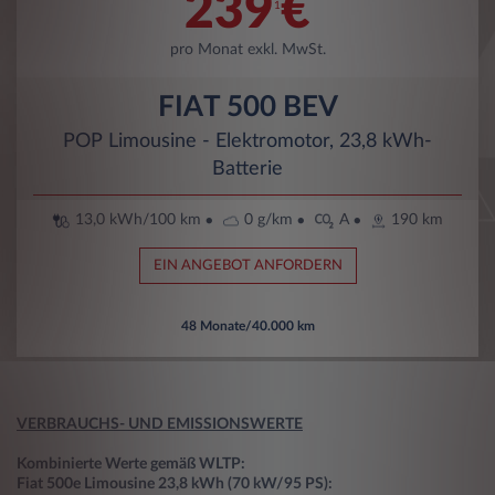
239
€
1
pro Monat exkl. MwSt.
FIAT 500 BEV
POP Limousine - Elektromotor, 23,8 kWh-
Batterie
13,0 kWh/100 km
0 g/km
A
190 km
EIN ANGEBOT ANFORDERN
48 Monate/40.000 km
VERBRAUCHS- UND EMISSIONSWERTE
Kombinierte Werte gemäß WLTP:
Fiat 500e Limousine 23,8 kWh (70 kW/95 PS):