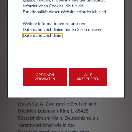
gegeben haben, mit Ausnahme der unbedingt
erforderlichen Cookies, die für die
Funktionalität dieser Website erforderlich sind.
Weitere Informationen zu unseren
Datenschutzrichtlinien finden Sie in unserer
Stadt
Datenschutzrichtlinie
.
OPTIONEN
ALLE
VERWALTEN
AKZEPTIEREN
DATENSCHUTZERKLÄRUNG
Ihre personenbezogenen Daten werden von
Leasys S.p.A. Zweigstelle Deutschland,
Friedrich-Lutzmann-Ring 1, 65428
Rüsselsheim am Main, Deutschland, als
Verantwortlicher wie in der