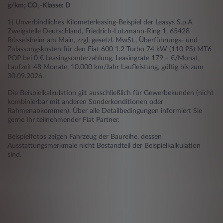
g/km; CO
₂-
Klasse: D
1) Unverbindliches Kilometerleasing-Beispiel der Leasys S.p.A.
Zweigstelle Deutschland, Friedrich-Lutzmann-Ring 1, 65428
Rüsselsheim am Main, zzgl. gesetzl. MwSt., Überführungs- und
Zulassungskosten für den Fiat 600 1.2 Turbo 74 kW (110 PS) MT6
POP bei 0 € Leasingsonderzahlung, Leasingrate 179,– €/Monat,
Laufzeit 48 Monate, 10.000 km/Jahr Laufleistung, gültig bis zum
30.09.2026.
Die Beispielkalkulation gilt ausschließlich für Gewerbekunden (nicht
kombinierbar mit anderen Sonderkonditionen oder
Rahmenabkommen). Über alle Detailbedingungen informiert Sie
gerne Ihr teilnehmender Fiat Partner.
Beispielfotos zeigen Fahrzeug der Baureihe, dessen
Ausstattungsmerkmale nicht Bestandteil der Beispielkalkulation
sind.