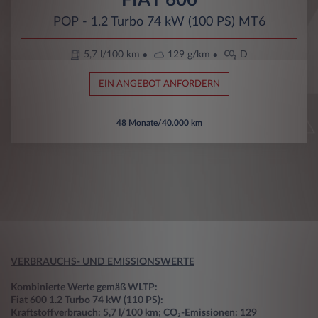
POP - 1.2 Turbo 74 kW (100 PS) MT6
5,7 l/100 km
129 g/km
D
EIN ANGEBOT ANFORDERN
48 Monate/40.000 km
VERBRAUCHS- UND EMISSIONSWERTE
Kombinierte Werte gemäß WLTP:
Fiat 600 1.2 Turbo 74 kW (110 PS):
Kraftstoffverbrauch: 5,7 l/100 km; CO₂-Emissionen: 129