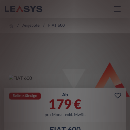
Angebote
FIAT 600
Ab
Selbstständige
179
€
1
pro Monat exkl. MwSt.
FIAT 600