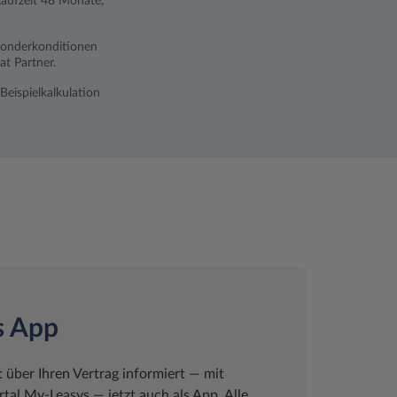
Laufzeit 48 Monate,
 Sonderkonditionen
t Partner.
Beispielkalkulation
s App
t über Ihren Vertrag informiert ― mit
al My-Leasys ― jetzt auch als App. Alle