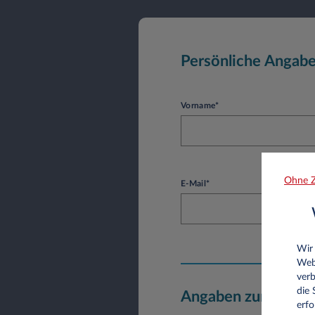
Persönliche Angab
Vorname*
Ohne Z
E-Mail*
Wir
Web
verb
die
Angaben zum Unte
erfo