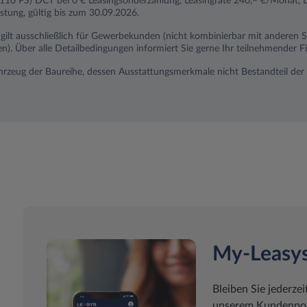
110 PS) DCT bei 0 € Leasingsonderzahlung, Leasingrate 240,– €/Monat, 
stung, gültig bis zum 30.09.2026.
n gilt ausschließlich für Gewerbekunden (nicht kombinierbar mit anderen
Über alle Detailbedingungen informiert Sie gerne Ihr teilnehmender Fia
ahrzeug der Baureihe, dessen Ausstattungsmerkmale nicht Bestandteil der 
My-Leasy
Bleiben Sie jederzei
unserem Kundenport