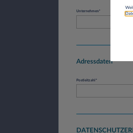
Weit
Unternehmen*
Date
Adressdaten
Postleitzahl*
DATENSCHUTZER