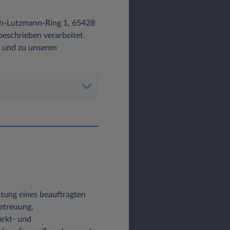
ch-Lutzmann-Ring 1, 65428
eschrieben verarbeitet.
z und zu unseren
altung eines beauftragten
etreuung,
arkt- und