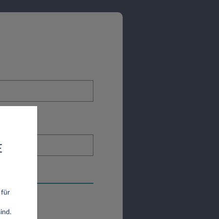
E
 für
ind.