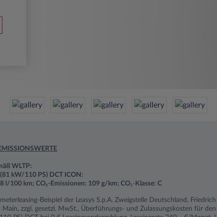
EMISSIONSWERTE
emäß WLTP:
3 (81 kW/110 PS) DCT ICON:
4,8 l/100 km; CO₂-Emissionen: 109 g/km; CO
₂-
Klasse: C
ometerleasing-Beispiel der Leasys S.p.A. Zweigstelle Deutschland, Friedri
Main, zzgl. gesetzl. MwSt., Überführungs- und Zulassungskosten für den