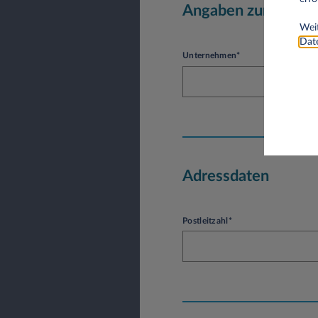
Angaben zum Unte
Weit
Date
Unternehmen*
Adressdaten
Postleitzahl*