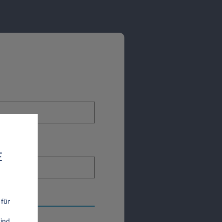
E
 für
ind.