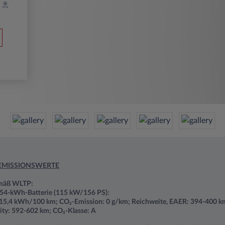
EMISSIONSWERTE
emäß WLTP:
 54-kWh-Batterie (115 kW/156 PS):
15,4 kWh/100 km; CO₂-Emission: 0 g/km; Reichweite, EAER: 394-400 k
ity: 592-602 km; CO₂-Klasse: A