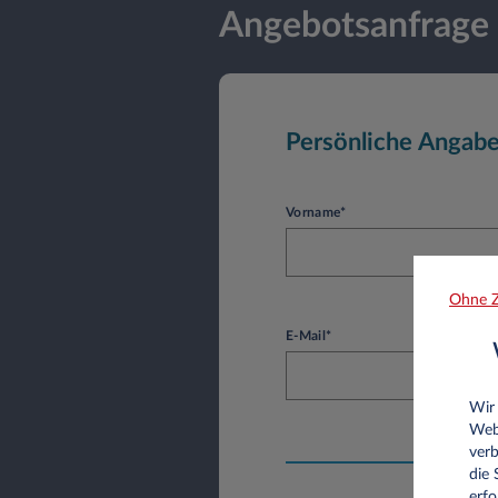
Angebotsanfrage
Persönliche Angab
Vorname*
Ohne Z
E-Mail*
Wir
Web
verb
die
erfo