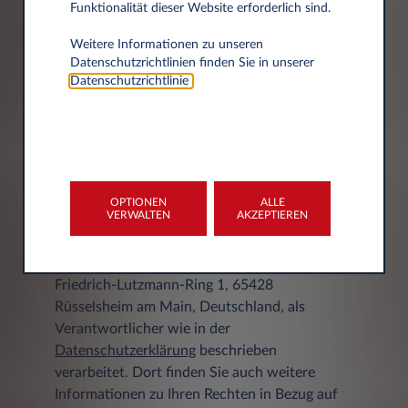
Funktionalität dieser Website erforderlich sind.
Stadt
Weitere Informationen zu unseren
Datenschutzrichtlinien finden Sie in unserer
Datenschutzrichtlinie
.
DATENSCHUTZERKLÄRUNG
OPTIONEN
ALLE
VERWALTEN
AKZEPTIEREN
Ihre personenbezogenen Daten werden von
Leasys S.p.A. Zweigstelle Deutschland,
Friedrich-Lutzmann-Ring 1, 65428
Rüsselsheim am Main, Deutschland, als
Verantwortlicher wie in der
Datenschutzerklärung
beschrieben
verarbeitet. Dort finden Sie auch weitere
Informationen zu Ihren Rechten in Bezug auf