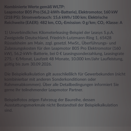
Kombinierte Werte gemäß WLTP:
Leapmotor B05 Pro (56,2-kWh-Batterie), Elektromotor, 160 kW
(218 PS): Stromverbrauch: 15,6 kWh/100 km; Elektrische
Reichweite (EAER): 482 km, CO₂-Emission: 0 g/km; CO
₂-
Klasse: A
1) Unverbindliches Kilometerleasing-Beispiel der Leasys S.p.A.
Zweigstelle Deutschland, Friedrich-Lutzmann-Ring 1, 65428
Rüsselsheim am Main, zzgl. gesetzl. MwSt., Überführungs- und
Zulassungskosten für den Leapmotor B05 Pro Elektromotor (160
kW), 56,2-kWh-Batterie, bei 0 € Leasingsonderzahlung, Leasingrate
275,– €/Monat, Laufzeit 48 Monate, 10.000 km/Jahr Laufleistung,
gültig bis zum 30.09.2026.
Die Beispielkalkulation gilt ausschließlich für Gewerbekunden (nicht
kombinierbar mit anderen Sonderkonditionen oder
Rahmenabkommen). Über alle Detailbedingungen informiert Sie
gerne Ihr teilnehmender Leapmotor Partner.
Beispielfotos zeigen Fahrzeug der Baureihe, dessen
Ausstattungsmerkmale nicht Bestandteil der Beispielkalkulation
sind.