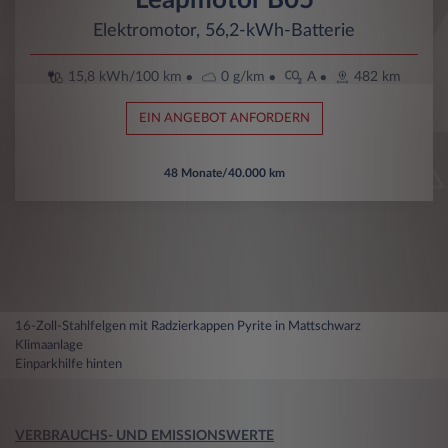
Elektromotor, 56,2-kWh-Batterie
15,8 kWh/100 km
0 g/km
A
482 km
EIN ANGEBOT ANFORDERN
48 Monate/40.000 km
16-Zoll-Stahlfelgen mit Radzierkappen Pyrite in Mattschwarz
Klimaanlage
Einparkhilfe hinten
VERBRAUCHS- UND EMISSIONSWERTE