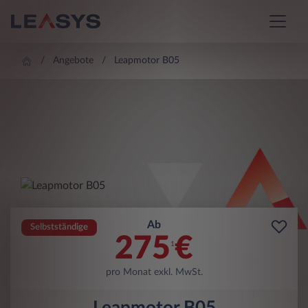
Angebote
Leapmotor B05
Ab
Selbstständige
275
€
1
pro Monat exkl. MwSt.
Leapmotor B05