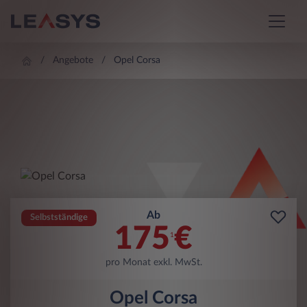
Angebote
Opel Corsa
Ab
Selbstständige
175
€
1
pro Monat exkl. MwSt.
Opel Corsa