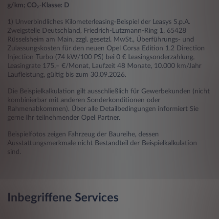
g/km; CO
₂-
Klasse: D
1) Unverbindliches Kilometerleasing-Beispiel der Leasys S.p.A.
Zweigstelle Deutschland, Friedrich-Lutzmann-Ring 1, 65428
Rüsselsheim am Main, zzgl. gesetzl. MwSt., Überführungs- und
Zulassungskosten für den neuen Opel Corsa Edition 1.2 Direction
Injection Turbo (74 kW/100 PS) bei 0 € Leasingsonderzahlung,
Leasingrate 175,– €/Monat, Laufzeit 48 Monate, 10.000 km/Jahr
Laufleistung, gültig bis zum 30.09.2026.
Die Beispielkalkulation gilt ausschließlich für Gewerbekunden (nicht
kombinierbar mit anderen Sonderkonditionen oder
Rahmenabkommen). Über alle Detailbedingungen informiert Sie
gerne Ihr teilnehmender Opel Partner.
Beispielfotos zeigen Fahrzeug der Baureihe, dessen
Ausstattungsmerkmale nicht Bestandteil der Beispielkalkulation
sind.
Inbegriffene Services