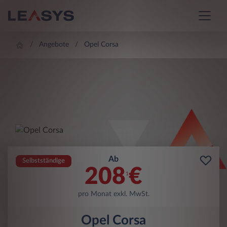
Angebote
Opel Corsa
Ab
Selbstständige
208
€
1
pro Monat exkl. MwSt.
Opel Corsa