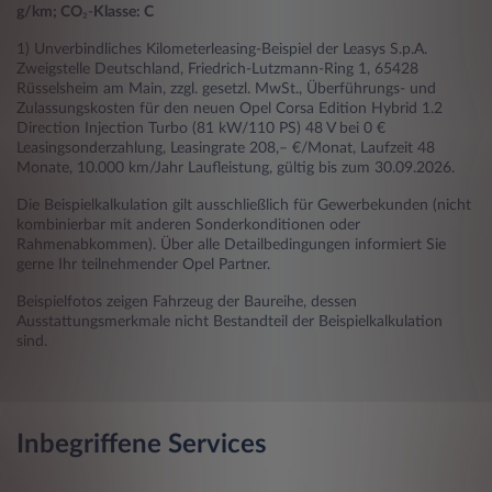
g/km; CO
₂-
Klasse: C
1) Unverbindliches Kilometerleasing-Beispiel der Leasys S.p.A.
Zweigstelle Deutschland, Friedrich-Lutzmann-Ring 1, 65428
Rüsselsheim am Main, zzgl. gesetzl. MwSt., Überführungs- und
Zulassungskosten für den neuen Opel Corsa Edition Hybrid 1.2
Direction Injection Turbo (81 kW/110 PS) 48 V bei 0 €
Leasingsonderzahlung, Leasingrate 208,– €/Monat, Laufzeit 48
Monate, 10.000 km/Jahr Laufleistung, gültig bis zum 30.09.2026.
Die Beispielkalkulation gilt ausschließlich für Gewerbekunden (nicht
kombinierbar mit anderen Sonderkonditionen oder
Rahmenabkommen). Über alle Detailbedingungen informiert Sie
gerne Ihr teilnehmender Opel Partner.
Beispielfotos zeigen Fahrzeug der Baureihe, dessen
Ausstattungsmerkmale nicht Bestandteil der Beispielkalkulation
sind.
Inbegriffene Services