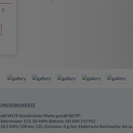
EMISSIONSWERTE
emäß WLTP:Kombinierte Werte gemäß WLTP:
 Elektromotor 113, 50-kWh-Batterie, (83 kW/113 PS):
–18,5
kWh/100 km; CO₂-Emission: 0 g/km; Elektrische Reichweite: bis z