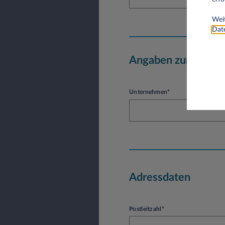
Weit
Date
Angaben zum Unte
Unternehmen*
Adressdaten
Postleitzahl*