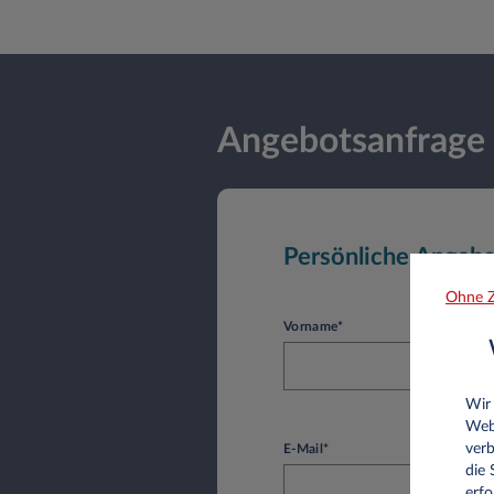
Angebotsanfrage
Persönliche Angab
Ohne Z
Vorname*
Wir
Web
verb
E-Mail*
die
erfo