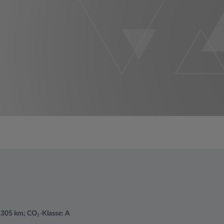
u 305 km; CO
₂-
Klasse: A