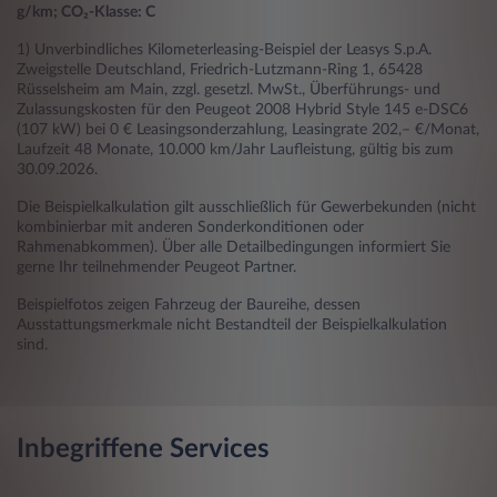
g/km; CO₂-Klasse: C
1) Unverbindliches Kilometerleasing-Beispiel der Leasys S.p.A.
Zweigstelle Deutschland, Friedrich-Lutzmann-Ring 1, 65428
Rüsselsheim am Main, zzgl. gesetzl. MwSt., Überführungs- und
Zulassungskosten für den Peugeot 2008 Hybrid Style 145 e-DSC6
(107 kW) bei 0 € Leasingsonderzahlung, Leasingrate 202,– €/Monat,
Laufzeit 48 Monate, 10.000 km/Jahr Laufleistung, gültig bis zum
30.09.2026.
Die Beispielkalkulation gilt ausschließlich für Gewerbekunden (nicht
kombinierbar mit anderen Sonderkonditionen oder
Rahmenabkommen). Über alle Detailbedingungen informiert Sie
gerne Ihr teilnehmender Peugeot Partner.
Beispielfotos zeigen Fahrzeug der Baureihe, dessen
Ausstattungsmerkmale nicht Bestandteil der Beispielkalkulation
sind.
Inbegriffene Services