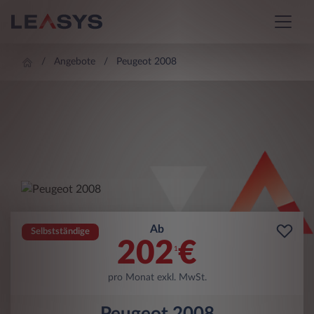
Angebote
Peugeot 2008
Ab
Selbstständige
202
€
1
pro Monat exkl. MwSt.
Peugeot 2008