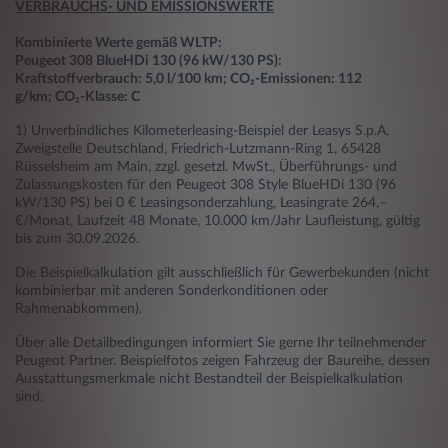
VERBRAUCHS- UND EMISSIONSWERTE
Kombinierte Werte gemäß WLTP:
Peugeot 308 BlueHDi 130 (96 kW/130 PS)
:
Kraftstoffverbrauch: 5,0 l/100 km; CO₂-Emissionen: 112
g/km; CO₂-Klasse: C
1) Unverbindliches Kilometerleasing-Beispiel der Leasys S.p.A.
Zweigstelle Deutschland, Friedrich-Lutzmann-Ring 1, 65428
Rüsselsheim am Main, zzgl. gesetzl. MwSt., Überführungs- und
Zulassungskosten für den Peugeot 308 Style BlueHDi 130 (96
kW/130 PS) bei 0 € Leasingsonderzahlung, Leasingrate 264,–
€/Monat, Laufzeit 48 Monate, 10.000 km/Jahr Laufleistung, gültig
bis zum 30.09.2026.
Die Beispielkalkulation gilt ausschließlich für Gewerbekunden (nicht
kombinierbar mit anderen Sonderkonditionen oder
Rahmenabkommen).
Über alle Detailbedingungen informiert Sie gerne Ihr teilnehmender
Peugeot Partner. Beispielfotos zeigen Fahrzeug der Baureihe, dessen
Ausstattungsmerkmale nicht Bestandteil der Beispielkalkulation
sind.