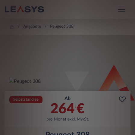
Angebote
Peugeot 308
Ab
Selbstständige
264
€
1
pro Monat exkl. MwSt.
Peugeot 308