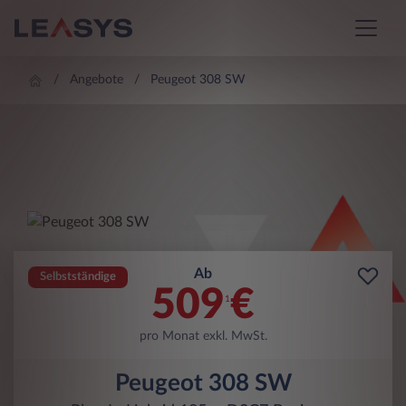
Angebote
Peugeot 308 SW
Ab
Selbstständige
509
€
1
pro Monat exkl. MwSt.
Peugeot 308 SW