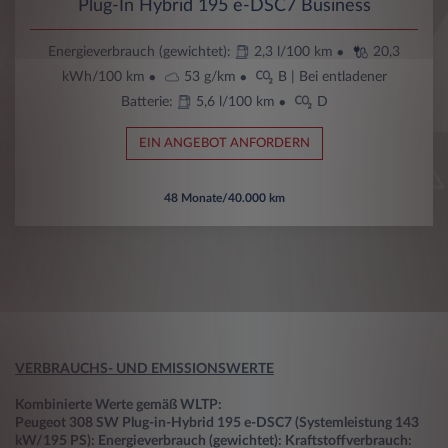
Plug-In Hybrid 195 e-DSC7 Business
Energieverbrauch (gewichtet):
2,3 l/100 km
20,3
kWh/100 km
53 g/km
B
| Bei entladener
Batterie:
5,6 l/100 km
D
EIN ANGEBOT ANFORDERN
48 Monate/40.000 km
VERBRAUCHS- UND EMISSIONSWERTE
Kombinierte Werte gemäß WLTP:
Peugeot 308 SW Plug-in-Hybrid 195 e-DSC7 (Systemleistung 143
kW/195 PS): Energieverbrauch (gewichtet): Kraftstoffverbrauch: