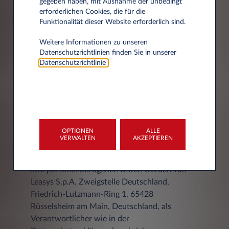
gegeben haben, mit Ausnahme der unbedingt
erforderlichen Cookies, die für die
Funktionalität dieser Website erforderlich sind.
Weitere Informationen zu unseren
Datenschutzrichtlinien finden Sie in unserer
Stadt
Datenschutzrichtlinie
.
OPTIONEN
ALLE
VERWALTEN
AKZEPTIEREN
DATENSCHUTZERKLÄRUNG
Ihre personenbezogenen Daten werden von
Leasys S.p.A. Zweigstelle Deutschland,
Friedrich-Lutzmann-Ring 1, 65428
Rüsselsheim am Main, Deutschland, als
Verantwortlicher wie in der