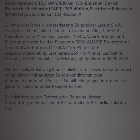
Stromverbrauch: 15,5 kWh/100 km; CO₂-Emission: 0 g/km;
Elektrische Reichweite (EAER): 399-406 km, Elektrische Reichweite
(EAER City): 555-568
km; CO
₂-
Klasse: A
1) Unverbindliches Kilometerleasing-Beispiel der Leasys S.p.A.
Zweigstelle Deutschland, Friedrich-Lutzmann-Ring 1, 65428
Rüsselsheim am Main, zzgl. gesetzl. MwSt., Überführungs- und
Zulassungskosten für den Peugeot e-2008 ALLURE Elektromotor
156, 50-kWh-Batterie, (115 kW/156 PS) bei 0,- €
Leasingsonderzahlung, Leasingrate 269,– €/Monat, Laufzeit 48
Monate, 10.000 km/Jahr Laufleistung, gültig bis zum 30.09.2026.
Die Beispielkalkulation gilt ausschließlich für Gewerbekunden (nicht
kombinierbar mit anderen Sonderkonditionen oder
Rahmenabkommen). Über alle Detailbedingungen informiert Sie
gerne Ihr teilnehmender Peugeot Partner.
Beispielfotos zeigen Fahrzeug der Baureihe, dessen
Ausstattungsmerkmale nicht Bestandteil der Beispielkalkulation
sind.