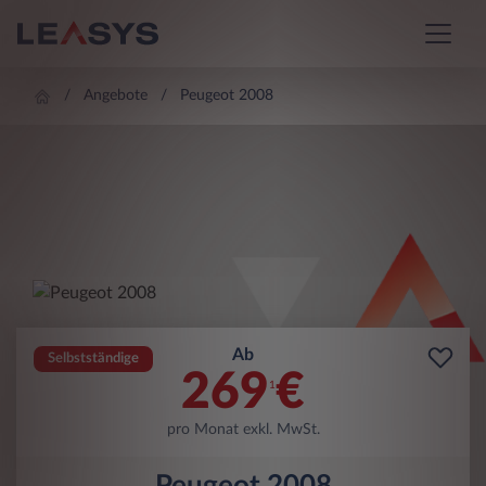
Angebote
Peugeot 2008
Ab
Selbstständige
269
€
1
pro Monat exkl. MwSt.
Peugeot 2008