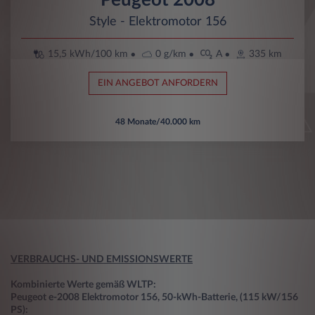
Style - Elektromotor 156
15,5 kWh/100 km
0 g/km
A
335 km
EIN ANGEBOT ANFORDERN
48 Monate/40.000 km
VERBRAUCHS- UND EMISSIONSWERTE
Kombinierte Werte gemäß WLTP:
Peugeot e-2008 Elektromotor 156, 50-kWh-Batterie, (115 kW/156
PS):