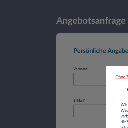
Angebotsanfrage
Persönliche Angab
Vorname*
Ohne Z
E-Mail*
Wir
Web
verb
die
erfo