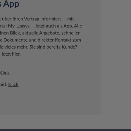
s App
t über Ihren Vertrag informiert ― mit
al My-Leasys ― jetzt auch als App. Alle
inen Blick, aktuelle Angebote, schneller
che Dokumente und direkter Kontakt zum
 vieles mehr. Sie sind bereits Kunde?
h jetzt
hier
.
Klick
oid:
Klick