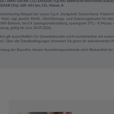
18,7 kWh/100 km; CO₂-Emission: 0 g/km; Elektrische Reichweite (EAER
e (EAER City): 620–651 km; CO
₂-
Klasse: A
ometerleasing-Beispiel der Leasys S.p.A. Zweigstelle Deutschland, Friedri
Main, zzgl. gesetzl. MwSt., Überführungs- und Zulassungskosten für den
Wh-Batterie, bei 0 € Leasingsonderzahlung, Leasingrate 371,– €/Monat, 
stung, gültig bis zum 30.09.2026.
bot gilt ausschließlich für Gewerbekunden (nicht kombinierbar mit ande
 Über alle Detailbedingungen informiert Sie gerne Ihr teilnehmender Pe
ahrzeug der Baureihe, dessen Ausstattungsmerkmale nicht Bestandteil der 