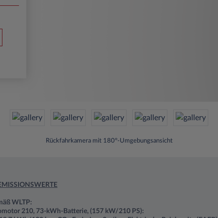
Rückfahrkamera mit 180°-Umgebungsansicht
EMISSIONSWERTE
emäß WLTP:
omotor 210, 73-kWh-Batterie, (157 kW/210 PS):