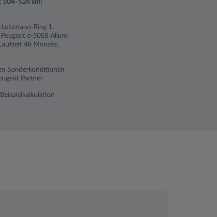
): 504–524 km;
ch-Lutzmann-Ring 1,
 Peugeot e-5008 Allure
Laufzeit 48 Monate,
ren Sonderkonditionen
ugeot Partner.
Beispielkalkulation