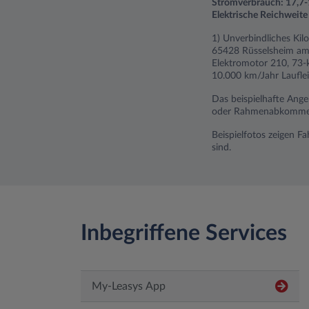
Stromverbrauch: 17,7-
Elektrische Reichweit
1) Unverbindliches Kil
65428 Rüsselsheim am 
Elektromotor 210, 73-k
10.000 km/Jahr Lauflei
Das beispielhafte Ange
oder Rahmenabkommen).
Beispielfotos zeigen F
sind.
Inbegriffene Services
My-Leasys App