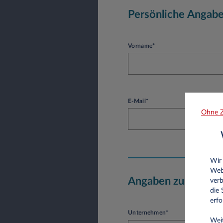
Persönliche Angab
Vorname*
E-Mail*
Ohne Z
Wir
Web
Angaben zum Unte
verb
die
erfo
Unternehmen*
Weit