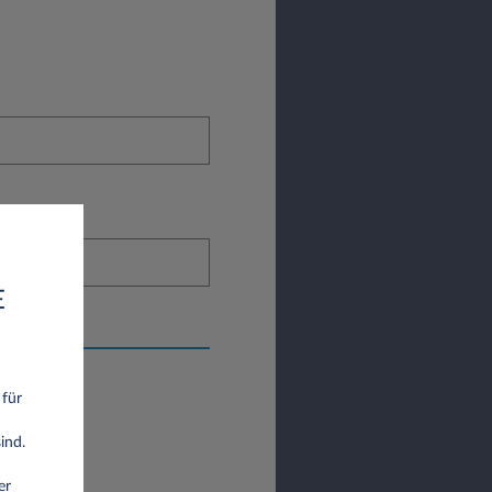
E
 für
ind.
er