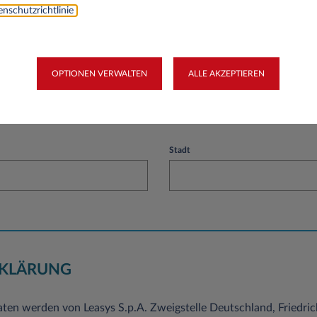
nschutzrichtlinie
.
OPTIONEN VERWALTEN
ALLE AKZEPTIEREN
Stadt
KLÄRUNG
ten werden von Leasys S.p.A. Zweigstelle Deutschland, Friedri