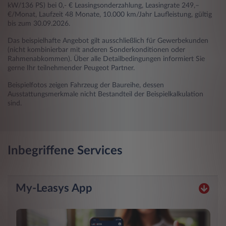
kW/136 PS) bei 0,- € Leasingsonderzahlung, Leasingrate 249,–
€/Monat, Laufzeit 48 Monate, 10.000 km/Jahr Laufleistung, gültig
bis zum 30.09.2026.
Das beispielhafte Angebot gilt ausschließlich für Gewerbekunden
(nicht kombinierbar mit anderen Sonderkonditionen oder
Rahmenabkommen). Über alle Detailbedingungen informiert Sie
gerne Ihr teilnehmender Peugeot Partner.
Beispielfotos zeigen Fahrzeug der Baureihe, dessen
Ausstattungsmerkmale nicht Bestandteil der Beispielkalkulation
sind.
Inbegriffene Services
My-Leasys App