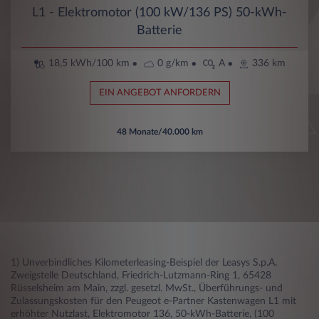
L1 - Elektromotor (100 kW/136 PS) 50-kWh-
Batterie
18,5 kWh/100 km
0 g/km
A
336 km
EIN ANGEBOT ANFORDERN
48 Monate/40.000 km
1) Unverbindliches Kilometerleasing-Beispiel der Leasys S.p.A.
Zweigstelle Deutschland, Friedrich-Lutzmann-Ring 1, 65428
Rüsselsheim am Main, zzgl. gesetzl. MwSt., Überführungs- und
Zulassungskosten für den Peugeot e-Partner Kastenwagen L1 mit
erhöhter Nutzlast, Elektromotor 136, 50-kWh-Batterie, (100