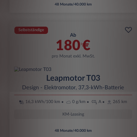
48 Monate/40.000 km
Selbstständige
Ab
180
€
1
pro Monat exkl. MwSt.
Leapmotor T03
Design - Elektromotor, 37,3-kWh-Batterie
16,3 kWh/100 km
0 g/km
A
265 km
KM-Leasing
48 Monate/40.000 km