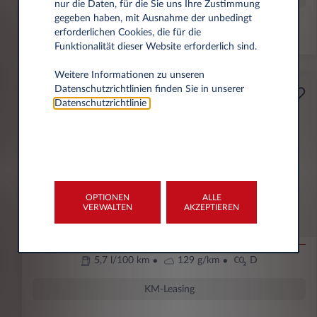
nur die Daten, für die Sie uns Ihre Zustimmung
gegeben haben, mit Ausnahme der unbedingt
erforderlichen Cookies, die für die
48 Monate/40.000 km
Funktionalität dieser Website erforderlich sind.
Weitere Informationen zu unseren
Datenschutzrichtlinien finden Sie in unserer
Selbstständige
Datenschutzrichtlinie
.
Ab
179
€
1
pro Monat exkl. MwSt.
OPTIONEN
ALLE
FIAT 600
VERWALTEN
AKZEPTIEREN
POP - 1.2 Turbo 74 kW (100 PS) MT6
5,7 l/100 km
129 g/km
D
KM-Leasing