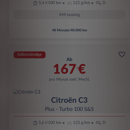
5,4 l/100 km
122 g/km
D
KM-Leasing
48 Monate/40.000 km
Selbstständige
Ab
167
€
1
pro Monat exkl. MwSt.
Citroën C3
Plus - Turbo 100 S&S
5,6 l/100 km
123 g/km
D