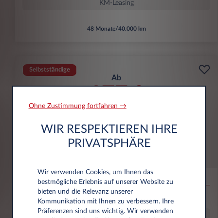
KM-Leasing
48 Monate/40.000 km
Selbstständige
Ab
177
€
1
Ohne Zustimmung fortfahren →
pro Monat exkl. MwSt.
WIR RESPEKTIEREN IHRE
PRIVATSPHÄRE
FIAT 500
POP Limousine - 1.0 FireFly Hybrid 48 kW (65
Wir verwenden Cookies, um Ihnen das
PS)
bestmögliche Erlebnis auf unserer Website zu
bieten und die Relevanz unserer
5,4 l/100 km
123 g/km
D
Kommunikation mit Ihnen zu verbessern. Ihre
Präferenzen sind uns wichtig. Wir verwenden
KM-Leasing