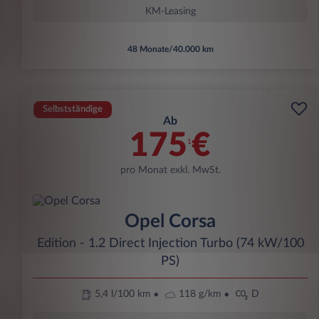
KM-Leasing
48 Monate/40.000 km
Selbstständige
Ab
175
€
1
pro Monat exkl. MwSt.
Opel Corsa
Edition - 1.2 Direct Injection Turbo (74 kW/100
PS)
5,4 l/100 km
118 g/km
D