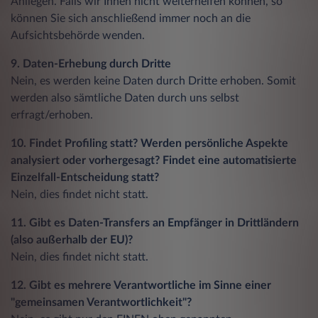
Anliegen. Falls wir Ihnen nicht weiterhelfen können, so
können Sie sich anschließend immer noch an die
Aufsichtsbehörde wenden.
9. Daten-Erhebung durch Dritte
Nein, es werden keine Daten durch Dritte erhoben. Somit
werden also sämtliche Daten durch uns selbst
erfragt/erhoben.
10. Findet Profiling statt? Werden persönliche Aspekte
analysiert oder vorhergesagt? Findet eine automatisierte
Einzelfall-Entscheidung statt?
Nein, dies findet nicht statt.
11. Gibt es Daten-Transfers an Empfänger in Drittländern
(also außerhalb der EU)?
Nein, dies findet nicht statt.
12. Gibt es mehrere Verantwortliche im Sinne einer
"gemeinsamen Verantwortlichkeit"?