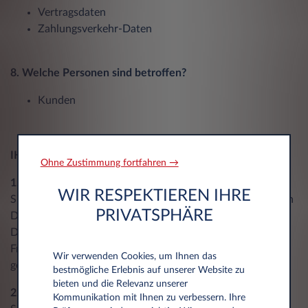
Vertragsdaten
Zahlungsverkehr-Daten
8. Welche Personen sind betroffen?
Kunden
IHRE RECHTE:
Ohne Zustimmung fortfahren →
1.
Das Recht auf "Auskunft"
WIR RESPEKTIEREN IHRE
Sie haben ein Recht auf Auskunft über die Sie betreffenden
PRIVATSPHÄRE
Daten. Genau dies wird mit dem hier vorliegenden
Dokument weitgehend gewährleistet. Wenn Sie weitere
Fragen bzw. Anliegen haben, so können Sie uns natürlich
Wir verwenden Cookies, um Ihnen das
gerne kontaktieren.
bestmögliche Erlebnis auf unserer Website zu
bieten und die Relevanz unserer
2. Das Recht auf "Berichtigung" unrichtiger Daten
Kommunikation mit Ihnen zu verbessern. Ihre