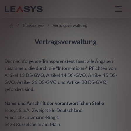
Transparenz
Vertragsverwaltung
Vertragsverwaltung
Der nachfolgende Transparenztext fasst alle Angaben
zusammen, die durch die "Informations-" Pflichten von
Artikel 13
DS-GVO,
Artikel 14
DS-GVO,
Artikel 15
DS-
GVO,
Artikel 26
DS-GVO und
Artikel 30
DS-GVO,
gefordert sind.
Name und Anschrift der verantwortlichen Stelle
Leasys S.p.A. Zweigstelle Deutschland
Friedrich-Lutzmann-Ring 1
5428 Rüsselsheim am Main