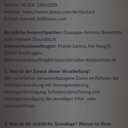
Telefon: 00 800 33442200
Internet: https://www.leasys.com/de/deutsch
E-Mail: kontakt.de@leasys.com
Rechtliche Ansprechpartner:
Giuseppe-Antonio Benedetto,
Amir Hossein Djourabtchi
Datenschutzbeauftragter:
Martin Lorenz, Am Hang 8,
31655 Stadthagen,
datenschutzbeauftragter.leasys@triades-datenschutz.de
1. Was ist der Zweck dieser Verarbeitung?
Wir verarbeiten personenbezogene Daten im Rahmen der
Vertragsverwaltung mit Vertragsänderung,
Vertragsübertragung, Schadensabrechnung und
Vertragsbeendigung des jeweiligen Miet- oder
Leasingvertrags.
2. Was ist die rechtliche Grundlage? Warum ist diese