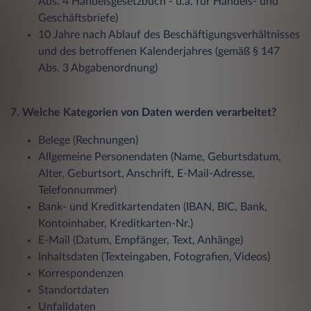
Abs. 4 Handelsgesetzbuch - u.a. für Handels- und
Geschäftsbriefe)
10 Jahre nach Ablauf des Beschäftigungsverhältnisses
und des betroffenen Kalenderjahres (gemäß § 147
Abs. 3 Abgabenordnung)
7. Welche Kategorien von Daten werden verarbeitet?
Belege (Rechnungen)
Allgemeine Personendaten (Name, Geburtsdatum,
Alter, Geburtsort, Anschrift, E-Mail-Adresse,
Telefonnummer)
Bank- und Kreditkartendaten (IBAN, BIC, Bank,
Kontoinhaber, Kreditkarten-Nr.)
E-Mail (Datum, Empfänger, Text, Anhänge)
Inhaltsdaten (Texteingaben, Fotografien, Videos)
Korrespondenzen
Standortdaten
Unfalldaten