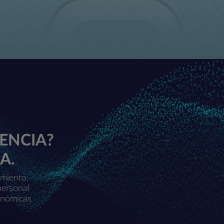
ENCIA?
A.
imiento,
personal
onómicas