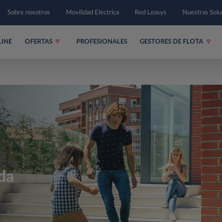
Sobre nosotros
Movilidad Eléctrica
Red Leasys
Nuestras Sol
LINE
OFERTAS
PROFESIONALES
GESTORES DE FLOTA
 da