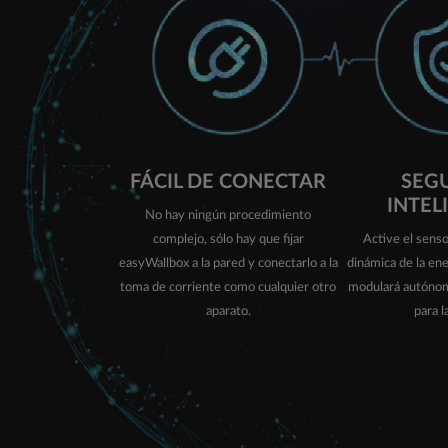
FÁCIL DE CONECTAR
SEG
INTEL
No hay ningún procedimiento
complejo, sólo hay que fijar
Active el senso
easyWallbox a la pared y conectarlo a la
dinámica de la en
toma de corriente como cualquier otro
modulará autónom
aparato.
para l