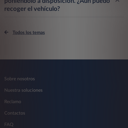
poniéndolo a disposición. ¿Aún puedo
recoger el vehículo?
Todos los temas
Sobre nosotros
Nuestra soluciones
Reclamo
Contactos
FAQ