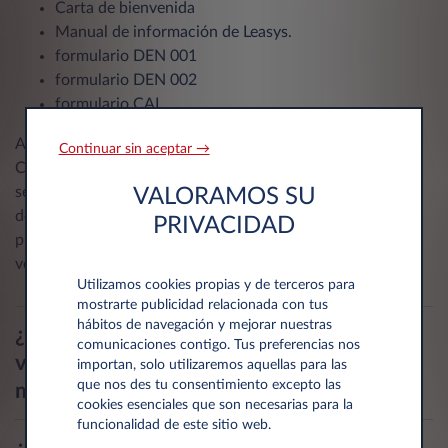
Carta de bienvenida
Manual de información de Leasys.
formulario DEN 001
formulario DEN 002
formulario CAI
Al recoger el vehículo será necesario estar en posesión del
Continuar sin aceptar →
Certificado de Seguro. En el caso de que la cobertura del
seguro la proporcione Leasys, el documento estará dentro
VALORAMOS SU
del kit de abordo. En caso contrario, será necesario
PRIVACIDAD
presentar el certificado del seguro para poder recoger el
vehículo.
Utilizamos cookies propias y de terceros para
mostrarte publicidad relacionada con tus
hábitos de navegación y mejorar nuestras
¿Qué hacer si una vez recogido el
comunicaciones contigo. Tus preferencias nos
vehículo descubres que no está el
importan, solo utilizaremos aquellas para las
que nos des tu consentimiento excepto las
manual de información de Leasys?
cookies esenciales que son necesarias para la
funcionalidad de este sitio web.
¿Qué hacer si una vez recogido el