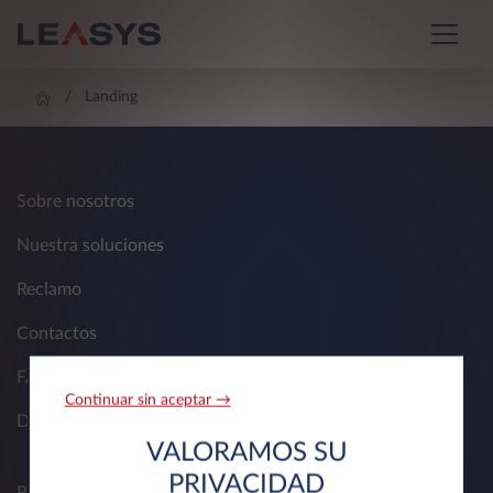
Landing
Sobre nosotros
Nuestra soluciones
Reclamo
Contactos
FAQ
Continuar sin aceptar →
Documentos Útiles
VALORAMOS SU
Utilizamos cookies propias y de terceros para
PRIVACIDAD
mostrarte publicidad relacionada con tus