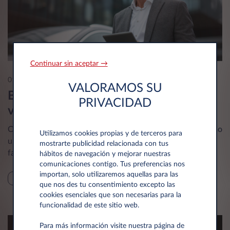
Continuar sin aceptar →
01 Jul 2026
VALORAMOS SU
Beneficios del coche de empresa: una
PRIVACIDAD
ventaja para trabajadores y empresas
Cada vez más compañías utilizan el coche de empresa como
Utilizamos cookies propias y de terceros para
una herramienta para atraer talento, fidelizar equipos y
mostrarte publicidad relacionada con tus
facilitar el trabajo diario de sus profesionales.
hábitos de navegación y mejorar nuestras
comunicaciones contigo. Tus preferencias nos
importan, solo utilizaremos aquellas para las
NOTICIA
que nos des tu consentimiento excepto las
cookies esenciales que son necesarias para la
funcionalidad de este sitio web.
Para más información visite nuestra página de