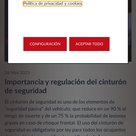
Política de privacidad y cookies
.
CONFIGURACIÓN
ACEPTAR TODO
26 May 2025
Importancia y regulación del cinturón
de seguridad
El cinturón de seguridad es uno de los elementos de
“seguridad pasiva” del vehículo, que reduce en un 90 % el
riesgo de muerte y de un 75 % la probabilidad de lesiones
graves en caso de choque frontal. El uso del cinturón de
seguridad es obligatorio por ley para todos los ocupantes