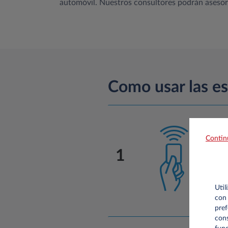
automóvil. Nuestros consultores podrán asesorar
Como usar las es
Contin
1
Util
con 
pref
cons