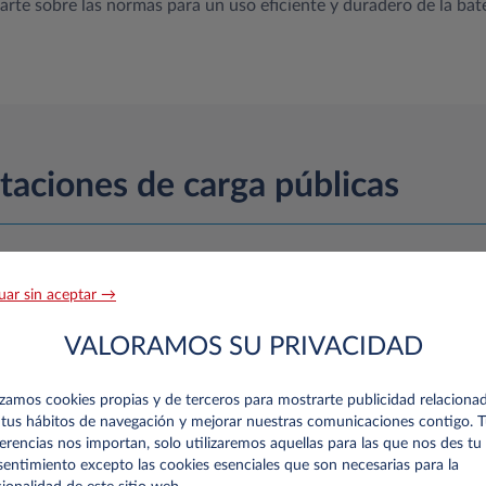
te sobre las normas para un uso eficiente y duradero de la bater
taciones de carga públicas
Identifícate con la APP o tarjeta de tu operador y podrás recar
uar sin aceptar →
carga afiliadas (no solo en las propiedad de tu operador).
Si utilizas la APP tendrás que crear tu perfil y asociar un m
VALORAMOS SU PRIVACIDAD
conexión a Internet para interactuar con el punto de carga.
Si utilizas la TARJETA el perfil ya se configura automáticam
izamos cookies propias y de terceros para mostrarte publicidad relaciona
conexión a Internet para recargar.
tus hábitos de navegación y mejorar nuestras comunicaciones contigo. 
erencias nos importan, solo utilizaremos aquellas para las que nos des tu
entimiento excepto las cookies esenciales que son necesarias para la