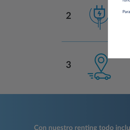
func
Para
2
3
Con nuestro renting todo inclu