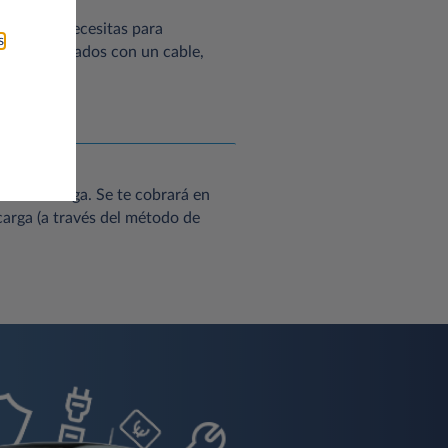
sorio que necesitas para
s
.
ga ya equipados con un cable,
eso de carga. Se te cobrará en
carga (a través del método de