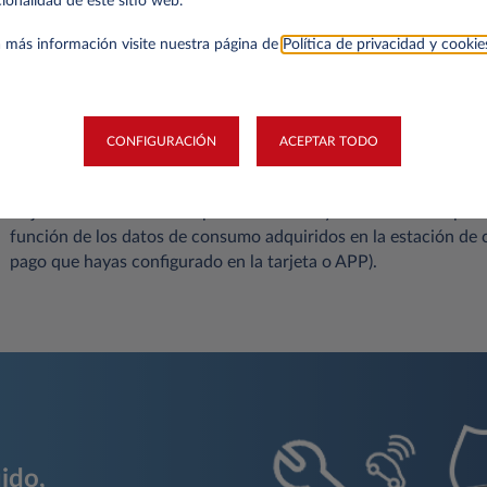
ionalidad de este sitio web.
Conecta el cable y comienza a cargar. El cable es el único acce
 más información visite nuestra página de
Política de privacidad y cookie
recargar, en la mayoría de los casos encontrarás puntos de car
como un surtidor de combustible clásico.
CONFIGURACIÓN
ACEPTAR TODO
Deja la estación libre tan pronto como hayas terminado el proc
función de los datos de consumo adquiridos en la estación de 
pago que hayas configurado en la tarjeta o APP).
ido,