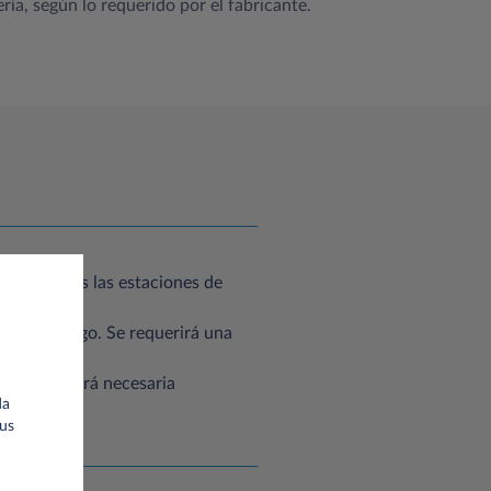
ía, según lo requerido por el fabricante.
gar en todas las estaciones de
étodo de pago. Se requerirá una
ente y no será necesaria
da
Tus