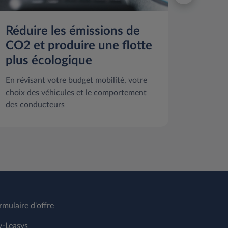
Réduire les émissions de
Enga
CO2 et produire une flotte
S’ass
plus écologique
satis
En révisant votre budget mobilité, votre
Pour da
choix des véhicules et le comportement
de rota
des conducteurs
rmulaire d'offre
-Leasys