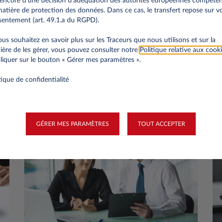
encore d’une décision d’adéquation des autorités européennes compéte
atière de protection des données. Dans ce cas, le transfert repose sur v
entement (art. 49.1.a du RGPD).
ous souhaitez en savoir plus sur les Traceurs que nous utilisons et sur la
 étape pour vous?
ère de les gérer, vous pouvez consulter notre
Politique relative aux cook
liquer sur le bouton « Gérer mes paramètres ».
liorer le développement durable, réduire les coûts de vot
tique de confidentialité
ter ce processus complexe pour vous. Pour cela, nous disp
ous offrir des solutions sur-mesure.
GÉRER MES PARAMÈTRES
TOUT ACCEPTER