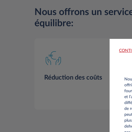
Nous offrons un servic
équilibre:
CONTI
Réduction des coûts
Nous
offr
four
et l
diff
de r
peut
plus
deho