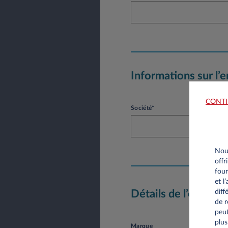
Informations sur l’e
CONTI
Société*
Nous
offr
four
et l
diff
Détails de l’offre
de r
peut
plus
Marque