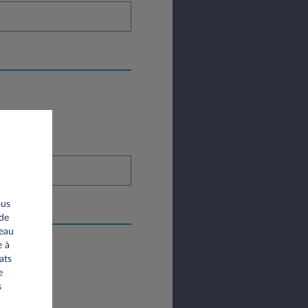
ous
 de
seau
e à
ats
e
s