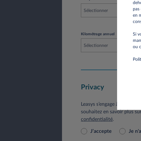
deho
pas 
Sélectionner
en m
cons
Kilométrage annuel
Si v
mani
Sélectionner
ou c
Poli
Privacy
Leasys s’engage à protéger l
souhaitez en savoir plus su
confidentialité
.
J’accepte
Je n'