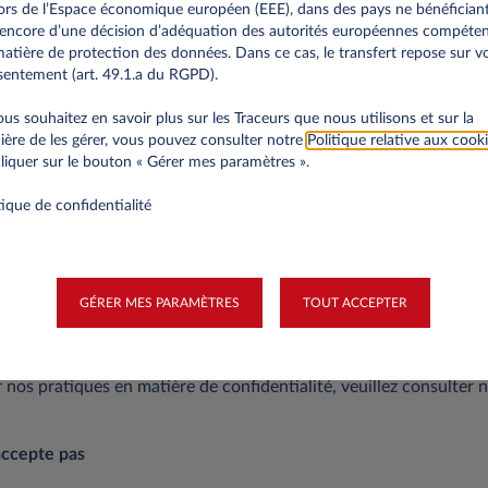
rs de l’Espace économique européen (EEE), dans des pays ne bénéfician
encore d’une décision d’adéquation des autorités européennes compéte
atière de protection des données. Dans ce cas, le transfert repose sur v
entement (art. 49.1.a du RGPD).
Durée du contrat
ous souhaitez en savoir plus sur les Traceurs que nous utilisons et sur la
ère de les gérer, vous pouvez consulter notre
Politique relative aux cook
liquer sur le bouton « Gérer mes paramètres ».
tique de confidentialité
GÉRER MES PARAMÈTRES
TOUT ACCEPTER
a confidentialité des informations personnelles collectées et trai
r nos pratiques en matière de confidentialité, veuillez consulter 
accepte pas