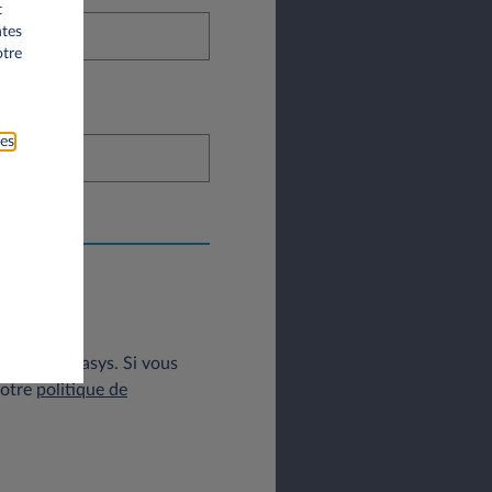
t
ntes
otre
ies
tées par Leasys. Si vous
notre
politique de