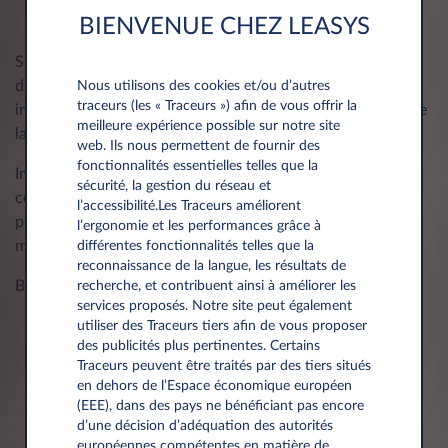
pouvaient accélérer la réparation de votre voiture?
BIENVENUE CHEZ LEASYS
Si votre voiture présente des dommages causés par
différents accidents, il est important de savoir que chaque
Nous utilisons des cookies et/ou d’autres
traceurs (les « Traceurs ») afin de vous offrir la
incident sera traité individuellement comme un sinistre. Ne
meilleure expérience possible sur notre site
laissez pas les dégâts s’accumuler sans les signaler.
web. Ils nous permettent de fournir des
fonctionnalités essentielles telles que la
Important à savoir: vous bénéficiez d’une assurance
sécurité, la gestion du réseau et
complète: responsabilité civile, protection juridique,
l’accessibilité.Les Traceurs améliorent
protection du conducteur et des occupants, dommages
l’ergonomie et les performances grâce à
matériels « Casco » et gestion des sinistres.
différentes fonctionnalités telles que la
reconnaissance de la langue, les résultats de
Bon à savoir:
recherche, et contribuent ainsi à améliorer les
services proposés. Notre site peut également
Une fois le dossier de sinistre transmis, Leasys
utiliser des Traceurs tiers afin de vous proposer
des publicités plus pertinentes. Certains
prendra contact avec vous pour vous diriger vers
Traceurs peuvent être traités par des tiers situés
l’une de ses carrosseries partenaires.
en dehors de l’Espace économique européen
En cas de travaux de carrosserie, ceux-ci doivent
(EEE), dans des pays ne bénéficiant pas encore
toujours être effectués auprès d’un prestataire agréé
d’une décision d’adéquation des autorités
par Leasys. Leasys mettra gratuitement à votre
européennes compétentes en matière de