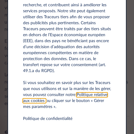
sur place, vous bénéficiez d’un véhicule de remplacement
recherche, et contribuent ainsi à améliorer les
via notre service d’assistance routière afin d’assurer votre
services proposés. Notre site peut également
mobilité au plus vite. Celui-ci sera mis à disposition pour
utiliser des Traceurs tiers afin de vous proposer
une durée maximale de 5 jours. Au delà, Leasys prendra le
des publicités plus pertinentes. Certains
relais grâce à son parc de véhicules court-terme.
Traceurs peuvent être traités par des tiers situés
en dehors de l’Espace économique européen
En cas de travaux de carrosserie chez l’un de nos
(EEE), dans des pays ne bénéficiant pas encore
d’une décision d’adéquation des autorités
fournisseurs préférentiels, Leasys mettra gratuitement à
européennes compétentes en matière de
votre disposition un véhicule de remplacement de
protection des données. Dans ce cas, le
catégorie.
transfert repose sur votre consentement (art.
49.1.a du RGPD).
Les éventuels frais que vous aurez avancés seront
remboursés par Leasys dans la limite des modalités prévues
Si vous souhaitez en savoir plus sur les Traceurs
avec l’assistance. Cependant, tout recours à un autre
que nous utilisons et sur la manière de les gérer,
vous pouvez consulter notre
Politique relative
service de dépannage ne pourra être remboursé s’il
aux cookies
ou cliquer sur le bouton « Gérer
engendre des frais.
mes paramètres ».
Politique de confidentialité
Tous les sujets