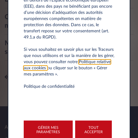
en dehors de l’Espace économique européen
(EEE), dans des pays ne bénéficiant pas encore
d’une décision d’adéquation des autorités
Quel est le kilométrage annuel
européennes compétentes en matière de
maximum que je peux conduire?
protection des données. Dans ce cas, le
transfert repose sur votre consentement (art.
49.1.a du RGPD).
Ma voiture a été commandée. Quand
Si vous souhaitez en savoir plus sur les Traceurs
sera-t-elle livrée?
que nous utilisons et sur la manière de les gérer,
vous pouvez consulter notre
Politique relative
aux cookies
ou cliquer sur le bouton « Gérer
mes paramètres ».
Tous les sujets
Politique de confidentialité
A propos de nous
GÉRER MES
TOUT
PARAMÈTRES
ACCEPTER