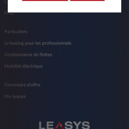
Contact
FAQ
Particuliers
Le leasing pour les professionnels
Gestionnaires de flottes
Mobilité électrique
Formulaire d'offre
My-Leasys