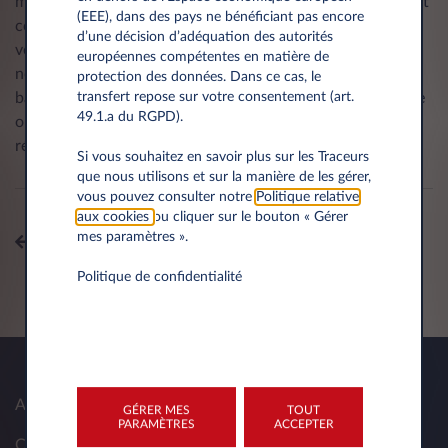
moins. À la fin de leur utilisation dans la voiture, ils peuvent
(EEE), dans des pays ne bénéficiant pas encore
commencer une seconde vie à la maison, afin de recharger
d’une décision d’adéquation des autorités
votre nouvelle voiture électrique avec l’énergie solaire que
européennes compétentes en matière de
nous avons stockée pendant la journée. Le recyclage des
protection des données. Dans ce cas, le
batteries, qu'elles proviennent de notre téléphone portable
transfert repose sur votre consentement (art.
49.1.a du RGPD).
ou de notre voiture, peut être recyclé à plus de 95% et
réutilisé pour des batteries neuves.
Si vous souhaitez en savoir plus sur les Traceurs
que nous utilisons et sur la manière de les gérer,
vous pouvez consulter notre
Politique relative
aux cookies
ou cliquer sur le bouton « Gérer
mes paramètres ».
Tous les sujets
Politique de confidentialité
A propos de nous
GÉRER MES
TOUT
PARAMÈTRES
ACCEPTER
Contact