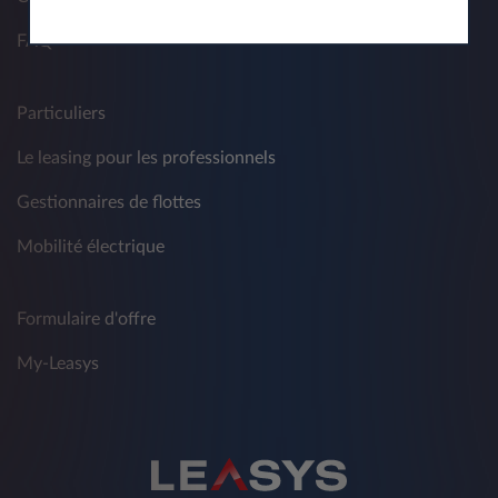
FAQ
Particuliers
Le leasing pour les professionnels
Gestionnaires de flottes
Mobilité électrique
Formulaire d'offre
My-Leasys