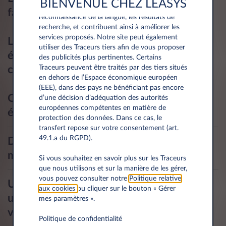
BIENVENUE CHEZ LEASYS
différentes fonctionnalités telles que la
faciles à conduire?
reconnaissance de la langue, les résultats de
recherche, et contribuent ainsi à améliorer les
services proposés. Notre site peut également
Les véhicules électriques sont-ils
utiliser des Traceurs tiers afin de vous proposer
équipés comme les véhicules
des publicités plus pertinentes. Certains
Traceurs peuvent être traités par des tiers situés
classiques?
en dehors de l’Espace économique européen
(EEE), dans des pays ne bénéficiant pas encore
Quelle est l’autonomie d’un véhicule
d’une décision d’adéquation des autorités
européennes compétentes en matière de
électrique?
protection des données. Dans ce cas, le
transfert repose sur votre consentement (art.
49.1.a du RGPD).
De quoi ai-je besoin pour recharger
mon véhicule électrique?
Si vous souhaitez en savoir plus sur les Traceurs
que nous utilisons et sur la manière de les gérer,
vous pouvez consulter notre
Politique relative
Un véhicule électrique nécessite-t-il
aux cookies
ou cliquer sur le bouton « Gérer
un entretien différent de celui d'un
mes paramètres ».
véhicule thermique?
Politique de confidentialité