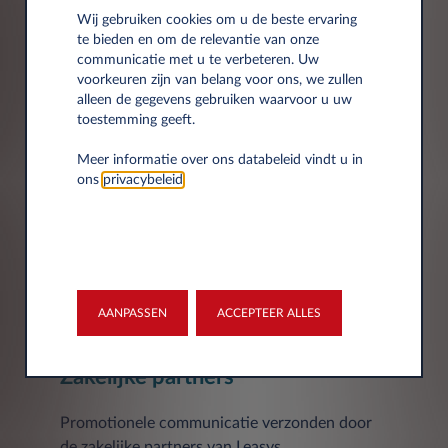
Marketingcommunicatie met betrekking tot de
Wij gebruiken cookies om u de beste ervaring
producten en diensten van Leasys.
te bieden en om de relevantie van onze
communicatie met u te verbeteren. Uw
Telefoon
E-mail
voorkeuren zijn van belang voor ons, we zullen
alleen de gegevens gebruiken waarvoor u uw
toestemming geeft.
Personalisatie
Meer informatie over ons databeleid vindt u in
ons
privacybeleid
.
Gebruik van uw gegevens om u
gepersonaliseerde communicatie en
aanbiedingen aan te bieden.
Telefoon
E-Mail
AANPASSEN
ACCEPTEER ALLES
Zakelijke partners
Promotionele communicatie verzonden door
de zakelijke partners van Leasys.