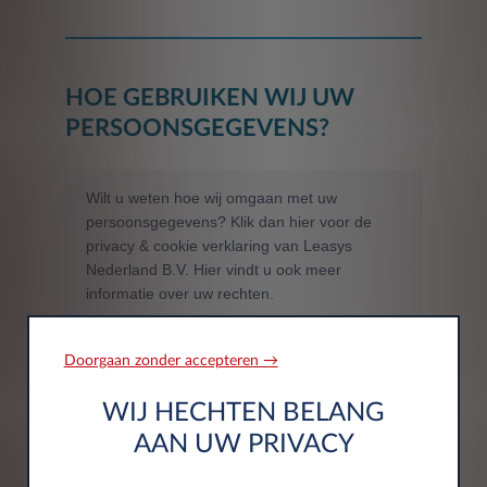
HOE GEBRUIKEN WIJ UW
PERSOONSGEGEVENS?
Wilt u weten hoe wij omgaan met uw
persoonsgegevens? Klik dan
hier
voor de
privacy & cookie verklaring van Leasys
Nederland B.V. Hier vindt u ook meer
informatie over uw rechten.
Doorgaan zonder accepteren →
WIJ HECHTEN BELANG
AAN UW PRIVACY
Marketing