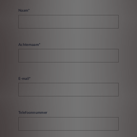
Naam*
Achternaam*
E-mail*
Telefoonnummer