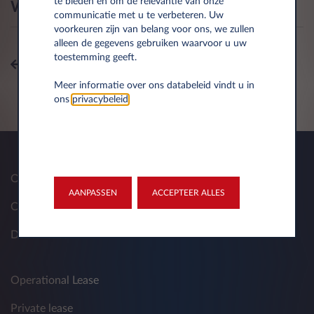
te bieden en om de relevantie van onze
Wat als mijn brandstofpas niet werkt?
communicatie met u te verbeteren. Uw
voorkeuren zijn van belang voor ons, we zullen
alleen de gegevens gebruiken waarvoor u uw
toestemming geeft.
Alle onderwerpen
Meer informatie over ons databeleid vindt u in
ons
privacybeleid
.
Over ons
AANPASSEN
ACCEPTEER ALLES
Contact
Documenten
Operational Lease
Private lease