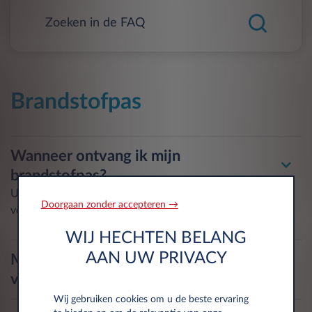
Brandstofpas
Wanneer ontvang ik mijn
brandstofpas?
Uw brandstofpas kunt u binnen enkele dagen per post
Doorgaan zonder accepteren →
verwachten na het ophalen van de auto.
WIJ HECHTEN BELANG
AAN UW PRIVACY
Mag ik mijn brandstofpas gebruiken
voor een vervangende auto?
Wij gebruiken cookies om u de beste ervaring