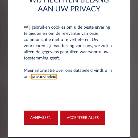
WIJ HECHTEN BELANG
persoonsgegevens? Klik dan
hier
voor de
AAN UW PRIVACY
privacy & cookie verklaring van Leasys
Nederland B.V. Hier vindt u ook meer
informatie over uw rechten.
Wij gebruiken cookies om u de beste ervaring
te bieden en om de relevantie van onze
communicatie met u te verbeteren. Uw
voorkeuren zijn van belang voor ons, we zullen
alleen de gegevens gebruiken waarvoor u uw
toestemming geeft.
Marketing
Meer informatie over ons databeleid vindt u in
ons
privacybeleid
.
Marketingcommunicatie met betrekking tot de
producten en diensten van Leasys.
Telefoon
E-mail
AANPASSEN
ACCEPTEER ALLES
Personalisatie