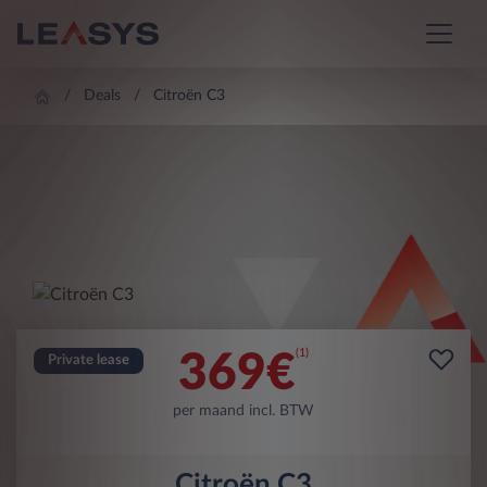
Deals
Citroën C3
(1)
369
€
Private lease
per maand incl. BTW
Citroën C3