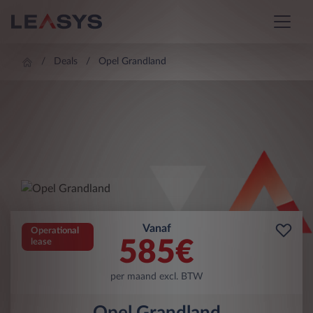
Deals
Opel Grandland
Vanaf
Operational
585
€
lease
per maand excl. BTW
Opel Grandland