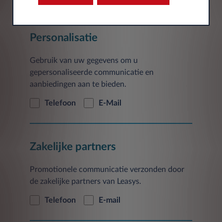
Personalisatie
Gebruik van uw gegevens om u
gepersonaliseerde communicatie en
aanbiedingen aan te bieden.
Telefoon
E-Mail
Zakelijke partners
Promotionele communicatie verzonden door
de zakelijke partners van Leasys.
Telefoon
E-mail