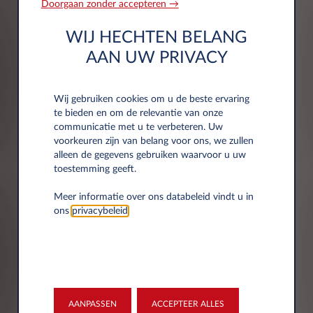
HOE GEBRUIKEN WIJ UW
Doorgaan zonder accepteren →
PERSOONSGEGEVENS?
WIJ HECHTEN BELANG
AAN UW PRIVACY
Wilt u weten hoe wij omgaan met uw
persoonsgegevens? Klik dan
hier
voor de
Wij gebruiken cookies om u de beste ervaring
privacy & cookie verklaring van Leasys
te bieden en om de relevantie van onze
Nederland B.V. Hier vindt u ook meer
communicatie met u te verbeteren. Uw
informatie over uw rechten.
voorkeuren zijn van belang voor ons, we zullen
alleen de gegevens gebruiken waarvoor u uw
toestemming geeft.
Meer informatie over ons databeleid vindt u in
ons
privacybeleid
.
Marketing
Marketingcommunicatie met betrekking tot de
producten en diensten van Leasys.
Telefoon
E-mail
AANPASSEN
ACCEPTEER ALLES