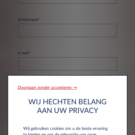
Achternaam*
E-mail*
Telefoonnummer
Doorgaan zonder accepteren →
WIJ HECHTEN BELANG
AAN UW PRIVACY
Wij gebruiken cookies om u de beste ervaring
te bieden en om de relevantie van onze