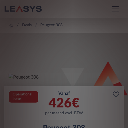
Deals
Peugeot 308
Vanaf
Operational
426
€
lease
per maand excl. BTW
Peugeot 308