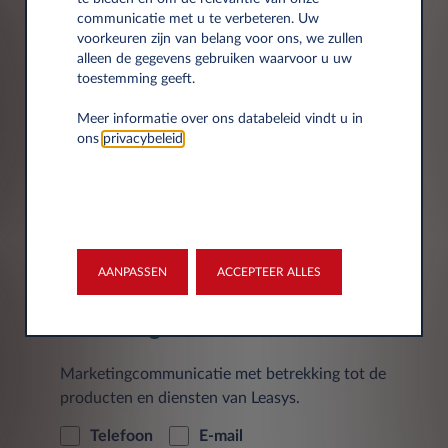
HOE GEBRUIKEN WIJ UW
communicatie met u te verbeteren. Uw
PERSOONSGEGEVENS?
voorkeuren zijn van belang voor ons, we zullen
alleen de gegevens gebruiken waarvoor u uw
toestemming geeft.
Wilt u weten hoe wij omgaan met uw
Meer informatie over ons databeleid vindt u in
persoonsgegevens? Klik dan
hier
voor de
ons
privacybeleid
.
privacy & cookie verklaring van Leasys
Nederland B.V. Hier vindt u ook meer
informatie over uw rechten.
AANPASSEN
ACCEPTEER ALLES
Marketing
Marketingcommunicatie met betrekking tot de
producten en diensten van Leasys.
Telefoon
E-mail