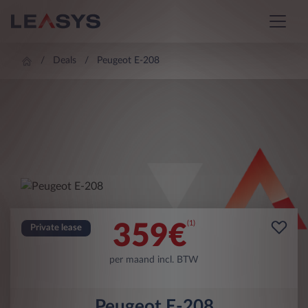
Deals
Peugeot E-208
(1)
359
€
Private lease
per maand incl. BTW
Peugeot E-208