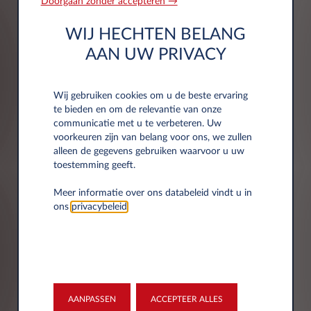
HOE GEBRUIKEN WIJ UW
Doorgaan zonder accepteren →
PERSOONSGEGEVENS?
WIJ HECHTEN BELANG
AAN UW PRIVACY
Wilt u weten hoe wij omgaan met uw
persoonsgegevens? Klik dan
hier
voor de
privacy & cookie verklaring van Leasys
Wij gebruiken cookies om u de beste ervaring
te bieden en om de relevantie van onze
Nederland B.V. Hier vindt u ook meer
communicatie met u te verbeteren. Uw
informatie over uw rechten.
voorkeuren zijn van belang voor ons, we zullen
alleen de gegevens gebruiken waarvoor u uw
toestemming geeft.
Meer informatie over ons databeleid vindt u in
ons
privacybeleid
.
Marketing
Marketingcommunicatie met betrekking tot de
producten en diensten van Leasys.
Telefoon
E-mail
AANPASSEN
ACCEPTEER ALLES