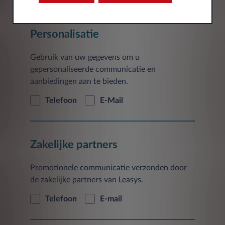
Personalisatie
Gebruik van uw gegevens om u
gepersonaliseerde communicatie en
aanbiedingen aan te bieden.
Telefoon
E-Mail
Zakelijke partners
Promotionele communicatie verzonden door
de zakelijke partners van Leasys.
Telefoon
E-mail