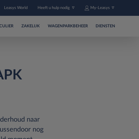
Leasys World
Heeft u hulp nodig
My-Leasys
CULIER
ZAKELIJK
WAGENPARKBEHEER
DIENSTEN
 APK
nderhoud naar
 tussendoor nog