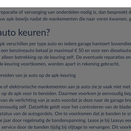
ienummer, de kilometerstand en de brandstof die gebruikt wordt.
 reparatie of vervanging van onderdelen nodig is, dan bespreekt d
ieuw apk-bewijs nadat de mankementen die naar voren kwamen, ge
auto keuren?
k verschillen per type auto en iedere garage hanteert bovendien 
een benzineauto betaal je maximaal € 50 en voor een dieselauto k
alleen betrekking op de keuring zelf. De eventuele reparaties e
 de keuring voortkomen, worden apart in rekening gebracht.
ereiden van je auto op de apk-keuring
e of elektronische mankementen aan je auto zie je vaak niet met
je op de apk voor te bereiden. Daarmee voorkom je eenvoudig be
van de verlichting van je auto voordat je deze naar de garage br
envoudig zelf. Datzelfde geldt voor het controleren van de blad
status van de autogordels. Om te voorkomen dat je banden te sne
le jaar door regelmatig de bandenspanning. Lease je bij Leasys e
 service door de banden tijdig bij slijtage te vervangen. Dit voor