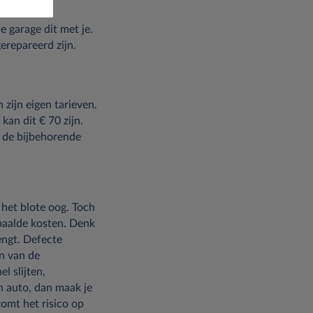
e garage dit met je.
repareerd zijn.
zijn eigen tarieven.
an dit € 70 zijn.
n de bijbehorende
 het blote oog. Toch
paalde kosten. Denk
engt. Defecte
en van de
l slijten,
en auto, dan maak je
komt het risico op