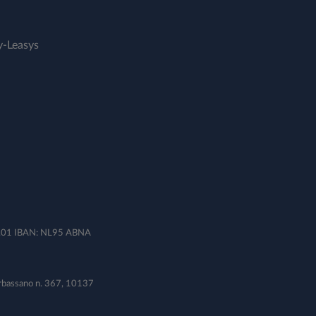
-Leasys
B.01 IBAN: NL95 ABNA
 Orbassano n. 367, 10137