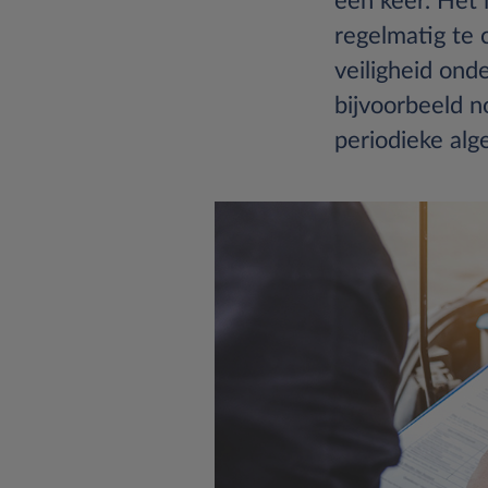
een keer. Het 
regelmatig te 
veiligheid ond
bijvoorbeeld n
periodieke al