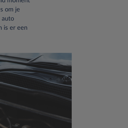
aald moment
is om je
e auto
 is er een