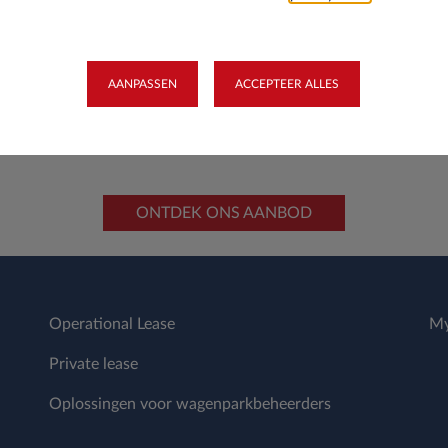
AANPASSEN
ACCEPTEER ALLES
EEN VAST EN SCHERP ALL-
GEEN ZORGEN OVE
NCLUSIEF MAANDBEDRAG
RESTWAARDERISIC
ONTDEK ONS AANBOD
Operational Lease
My
Private lease
Oplossingen voor wagenparkbeheerders