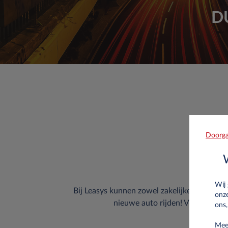
D
Creatieve 
Doorga
Wij 
Bij Leasys kunnen zowel zakelijke en particu
onz
nieuwe auto rijden! Voor zakelijk
ons,
Meer