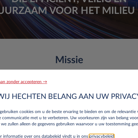
UURZAAM VOOR HET MILIEU I
Missie
oplossingen bieden aan bedrijven en particulieren voor zorgeloze 
an zonder accepteren →
WIJ HECHTEN BELANG AAN UW PRIVAC
CONTRACT HIRE
gebruiken cookies om u de beste ervaring te bieden en om de relevantie
liere klanten profiteren van de voordelen van een leaseauto. Voo
e communicatie met u te verbeteren. Uw voorkeuren zijn van belang voo
e rijders komt daar alleen nog bijtelling bij. Particuliere rijders
 we zullen alleen de gegevens gebruiken waarvoor u uw toestemming gee
 informatie over ons databeleid vindt u in ons
privacybeleid
.