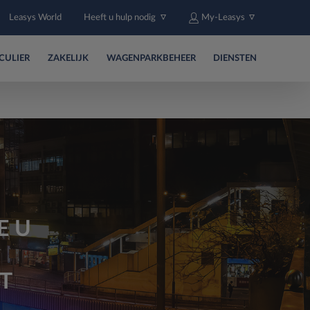
Leasys World
Heeft u hulp nodig
My-Leasys
CULIER
ZAKELIJK
WAGENPARKBEHEER
DIENSTEN
E U
T