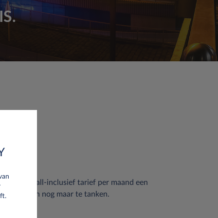
S.
mobiliteit.
Y
 van
r een vast all-inclusief tarief per maand een
r
 hoeven alleen nog maar te tanken.
ft.