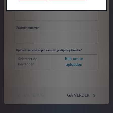
Plaats*
Telefoonnummer*
Upload hier een kopie van uw geldige legitimatie*
Klik om te
Selecteer de
bestanden
uploaden
GA TERUG
GA VERDER