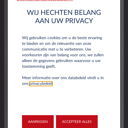
Geboortedatum*
Plaats
WIJ HECHTEN BELANG
AAN UW PRIVACY
Geslacht*
Datum in di
Wij gebruiken cookies om u de beste ervaring
Selecteer
te bieden en om de relevantie van onze
communicatie met u te verbeteren. Uw
voorkeuren zijn van belang voor ons, we zullen
Nationaliteit*
Soort diens
alleen de gegevens gebruiken waarvoor u uw
toestemming geeft.
Selectee
Meer informatie over ons databeleid vindt u in
Adres*
ons
privacybeleid
.
Postcode*
AANPASSEN
ACCEPTEER ALLES