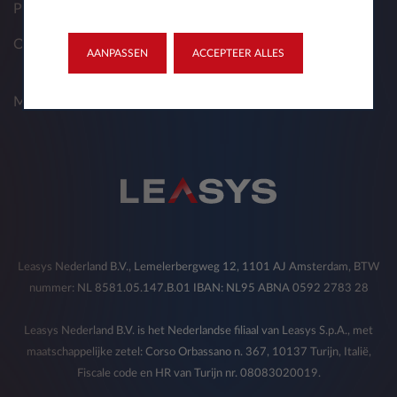
Private lease
Oplossingen voor wagenparkbeheerders
AANPASSEN
ACCEPTEER ALLES
My-Leasys
Leasys Nederland B.V., Lemelerbergweg 12, 1101 AJ Amsterdam, BTW
nummer: NL 8581.05.147.B.01 IBAN: NL95 ABNA 0592 2783 28
Leasys Nederland B.V. is het Nederlandse filiaal van Leasys S.p.A., met
maatschappelijke zetel: Corso Orbassano n. 367, 10137 Turijn, Italië,
Fiscale code en HR van Turijn nr. 08083020019.