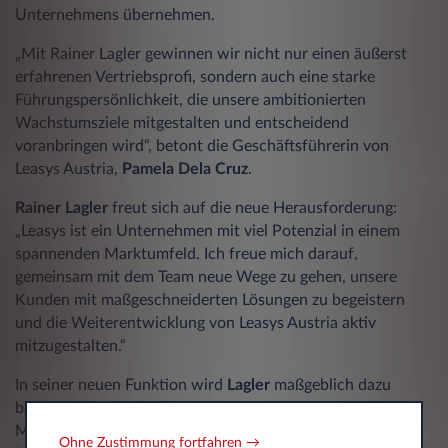
Unternehmens übernehmen.
„Mit Rainer Lagler gewinnen wir nicht nur einen äußerst
erfahrenen Vertriebsprofi, sondern auch eine starke
Führungspersönlichkeit, die unsere ambitionierten
Wachstumsziele mitgestalten und entscheidend
voranbringen wird“, betont die Geschäftsführerin von
Leasys Austria,
Pamela Dela Cruz
.
Rainer Lagler
freut sich auf die neue Herausforderung:
„Leasys ist ein Unternehmen mit viel Potenzial in einem
spannenden Marktumfeld. Ich freue mich darauf,
gemeinsam mit dem Team neue Wege zu gehen, unsere
Kunden mit maßgeschneiderten Lösungen zu begeistern
und die Weiterentwicklung von Leasys Austria aktiv
mitzugestalten.“
In seiner neuen Funktion wird
Lagler
maßgeblich dazu
beitragen, die Präsenz von Leasys am österreichischen
Markt weiter zu stärken, neue Impulse im Vertrieb und
Ohne Zustimmung fortfahren →