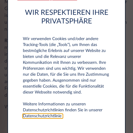
Marketing zu setzen und innovative Mobilitätslösungen für
Geschäftskunden und Privatpersonen zu entwickeln. Ziel
WIR RESPEKTIEREN IHRE
ist es, das Unternehmen zukunftsorientiert auszurichten
PRIVATSPHÄRE
und langfristig als einen der führenden Anbieter im Bereich
nachhaltiger Mobilität zu etablieren.
Wir verwenden Cookies und/oder andere
Rainer Lagler
bringt mehr als 20 Jahre Vertriebserfahrung
Tracking‑Tools (die „Tools“), um Ihnen das
mit, davon mehr als ein Jahrzehnt in leitenden Positionen
bestmögliche Erlebnis auf unserer Website zu
im Full-Service-Leasing. Zuletzt verantwortete er als Leiter
bieten und die Relevanz unserer
des gesamten Außendienstes die strategische Steuerung
Kommunikation mit Ihnen zu verbessern. Ihre
und erfolgreiche Expansion des Vertriebsbereichs. Seine
Präferenzen sind uns wichtig. Wir verwenden
nur die Daten, für die Sie uns Ihre Zustimmung
umfassende Expertise in der Kundenbetreuung, sein
gegeben haben. Ausgenommen sind nur
ausgeprägtes Marktverständnis sowie seine
essentielle Cookies, die für die Funktionalität
Führungskompetenz machen ihn zur idealen Besetzung für
dieser Webseite notwendig sind.
diese zentrale Position bei Leasys Austria.
Weitere Informationen zu unseren
Wien, 11. August 2025
Datenschutzrichtlinien finden Sie in unserer
Datenschutzrichtlinie
.