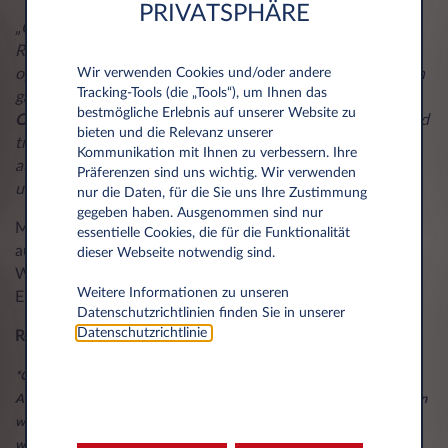
PRIVATSPHÄRE
„Clickar ist ein strategischer Hebel zum Ausbau unseres
Remarketing-Geschäfts und unterstützt sowohl die
Wir verwenden Cookies und/oder andere
operative Effizienz als auch das kommerzielle Wachstum in
Tracking‑Tools (die „Tools“), um Ihnen das
ganz Europa“, sagt
Matteo Merlo, Remarketing Chief
bestmögliche Erlebnis auf unserer Website zu
Officer
bei Leasys. „Mit einer intuitiveren, effizienteren und
bieten und die Relevanz unserer
transparenteren Plattform heben wir das Kundenerlebnis
Kommunikation mit Ihnen zu verbessern. Ihre
auf ein neues Niveau und ermöglichen einen einfacheren
Präferenzen sind uns wichtig. Wir verwenden
und schnelleren Zugang zu unserem Fahrzeugangebot.“
nur die Daten, für die Sie uns Ihre Zustimmung
gegeben haben. Ausgenommen sind nur
Mit Clickar baut Leasys sein digitales Ökosystem weiter
essentielle Cookies, die für die Funktionalität
aus, steigert die operative Effizienz und treibt die
dieser Webseite notwendig sind.
Weiterentwicklung seines Remarketing-Geschäfts in
Weitere Informationen zu unseren
Europa voran.
Datenschutzrichtlinien finden Sie in unserer
Datenschutzrichtlinie
.
Rom, 27. April 2026
*Clickar ist in allen Märkten verfügbar, in denen Leasys tätig ist, mit
Ausnahme von Großbritannien, Belgien und den Niederlanden. In Spanien
wird die Plattform unter dem Namen „Leasys Automarket“ betrieben,
wobei die Funktionen und das Leistungsangebot unverändert bleiben.